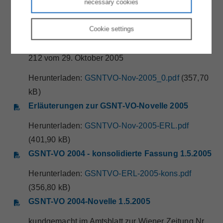
necessary cookies
Herunterladen:
GSNTVO-2006.pdf
(107,20 kB)
GSNT-VO-Novelle 2005
Cookie
settings
kundgemacht im Amtsblatt zur Wiener Zeitung Nr.
212 vom 29. Oktober 2005
Herunterladen:
GSNTVO-Nov-2005_0.pdf
(357,70
kB)
Erläuterungen zur GSNT-VO-Novelle 2005
Herunterladen:
GSNTVO-Nov-2005-ERL.pdf
(401,90 kB)
GSNT-VO 2004 - konsolidierte Fassung 1.5.2005
Herunterladen:
GSNTVO-ERL-2005-kons.pdf
(356,80 kB)
GSNT-VO 2004-Novelle 1.5.2005
kundgemacht im Amtsblatt zur Wiener Zeitung Nr.