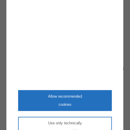
Herunterladen:
2GSNTVO-2006-kons.pdf
(380,90
kB)
2. GSNT-VO-Novelle 2006
kundgemacht im Amtsblatt zur Wiener Zeitung Nr.
250 vom 28. Dezember 2006
Herunterladen:
2GSNTVO-2006_0.pdf
(362,90 kB)
Erläuterungen zur 2. GSNT-VO-Novelle 2006
Herunterladen:
2GSNTVO-2006-erl.pdf
(238,80 kB)
GSNT-VO 2004 - konsolidierte Fassung 1.4.2006
Herunterladen:
GSNTVO_2006_kons.pdf
(375,40
kB)
Allow recommended
1. GSNT-VO-Novelle 2006
cookies
kundgemacht im Amtsblatt zur Wiener Zeitung Nr.
Use only technically
60 vom 28. März 2006