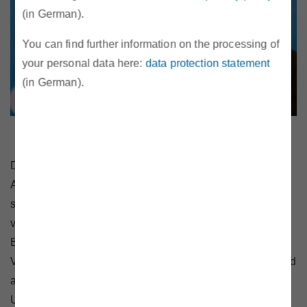
(in German).
You can find further information on the processing of
your personal data here:
data protection statement
(in German).
DI Walter Boltz, Vorstand E-Control
Dr. Patrick Graichen ist seit Jänner 2014 Direktor der
Agora Energiewende. Graichen war zuvor
stellvertretender Direktor des Think-Tanks und arbeitete
von 2001 bis 2012 im deutschen
Bundesumweltministerium. Dr. Patrick Graichen hat
Volkswirtschaftslehre und Politikwissenschaft studiert und
am Interdisziplinären Institut für Umweltökonomie der
Universität Heidelberg promoviert. Die Agora