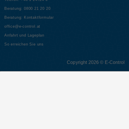
Beratung:
0800 21 20 20
Beratung:
Kontaktformular
office@e-control.at
Anfahrt und Lageplan
So erreichen Sie uns
Copyright 2026 © E-Control