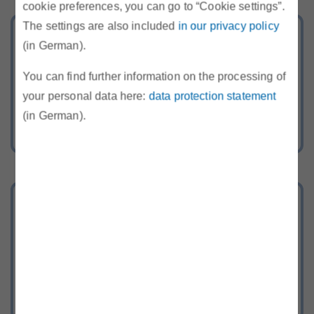
cookie preferences, you can go to “Cookie settings”.
The settings are also included
in our privacy policy
Energie-Hotline
(in German).
Rufen Sie uns kostenlos an oder
You can find further information on the processing of
schreiben Sie uns über unser
your personal data here:
data protection statement
Kontaktformular
(in German).
Bereich Recht
Gesetze, Verordnungen, TOR, SOMA,
Begutachtungsentwürfe und
behördliche Entscheidungen der E-
Control.