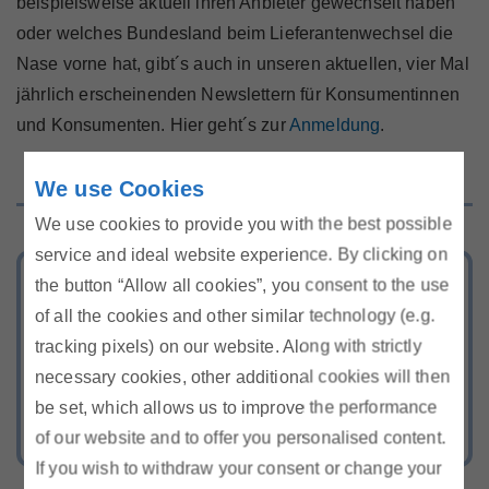
beispielsweise aktuell ihren Anbieter gewechselt haben
oder welches Bundesland beim Lieferantenwechsel die
Nase vorne hat, gibt´s auch in unseren aktuellen, vier Mal
jährlich erscheinenden Newslettern für Konsumentinnen
und Konsumenten. Hier geht´s zur
Anmeldung
.
We use Cookies
We use cookies to provide you with the best possible
service and ideal website experience. By clicking on
Tarifkalkulator
the button “Allow all cookies”, you consent to the use
of all the cookies and other similar technology (e.g.
Berechnen Sie Ihr günstigstes Strom-
tracking pixels) on our website. Along with strictly
und Gasangebot
necessary cookies, other additional cookies will then
be set, which allows us to improve the performance
of our website and to offer you personalised content.
If you wish to withdraw your consent or change your