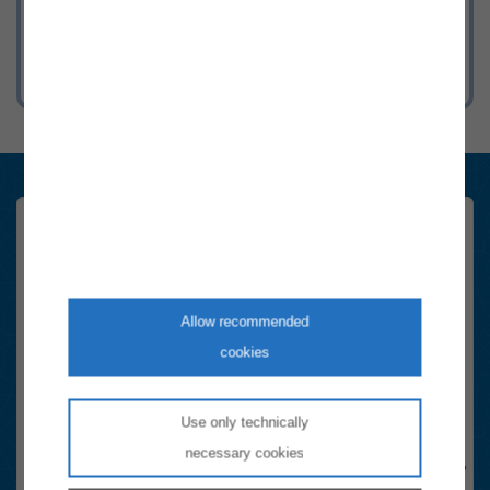
mit Strom & Gas in Österreich.
Konsument:innen Newsletter
Registrieren Sie sich hier schnell und einfach. Sie erhalten sechsmal
im Jahr die wichtigsten Neuigkeiten rund um das Thema Energie in
Österreich.
Allow recommended
cookies
Email-Adresse
Anti-Roboter-Verifizierung
Use only technically
Hier klicken
necessary cookies
Friendly
Captcha ⇗