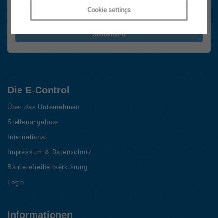
Ja, Newsletter abonnieren.
Cookie
settings
Die
Datenschutzhinweise
habe ich gelesen.
FriendlyCaptcha Checkbox (keine Interaktion)
anmelden
Die E-Control
Über das Unternehmen
Stellenangebote
International
Impressum & Datenschutz
Barrierefreiheitserklärung
Login
Informationen