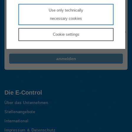
Email-Adresse
Use only technically
necessary cookies
Anti-Roboter-Verifizierung
Hier klicken
Friendly
Captcha ⇗
Cookie
settings
Ja, Newsletter abonnieren.
Die
Datenschutzhinweise
habe ich gelesen.
FriendlyCaptcha Checkbox (keine Interaktion)
anmelden
Die E-Control
Über das Unternehmen
Stellenangebote
International
Impressum & Datenschutz