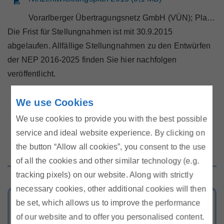
Vorarlberger Übertragungsnetz GmbH (VÜN); Planungszeitraum 2016-2025, Planungsstand: 1. August 2015, Konsultationspapier
Die Frist für Stellungnahmen ist mit 30.9.2015
abgelaufen. Allfällige Stellungnahmen zu den Entwürfen
der NEP 2016-2025 finden Sie hier nachfolgen
veröffentlicht.
Stellungnahmen zu den Entwürfen der NEP 2016-
We use Cookies
2025 (0,1 MB)
We use cookies to provide you with the best possible
service and ideal website experience. By clicking on
the button “Allow all cookies”, you consent to the use
of all the cookies and other similar technology (e.g.
tracking pixels) on our website. Along with strictly
necessary cookies, other additional cookies will then
Tarifkalkulator
be set, which allows us to improve the performance
of our website and to offer you personalised content.
Berechnen Sie Ihr günstigstes Strom-