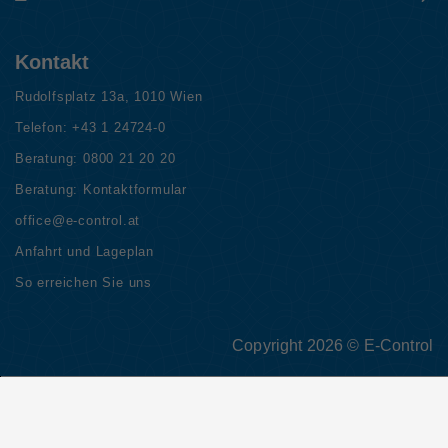
Kontakt
Rudolfsplatz 13a, 1010 Wien
Telefon:
+43 1 24724-0
Beratung:
0800 21 20 20
Beratung:
Kontaktformular
office@e-control.at
Anfahrt und Lageplan
So erreichen Sie uns
Copyright 2026 © E-Control