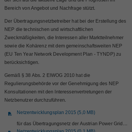
Marktteilnehmer
Bereich von Angebot und Nachfrage stützt.
Der Übertragungsnetzbetreiber hat bei der Erstellung des
NEP die technischen und wirtschaftlichen
Zweckmäßigkeiten, die Interessen aller Marktteilnehmer
Über Uns
sowie die Kohärenz mit dem gemeinschaftsweiten NEP
(EU Ten Year Network Development Plan - TYNDP) zu
berücksichtigen.
Gemäß § 38 Abs. 2 ElWOG 2010 hat die
Regulierungsbehörde vor der Genehmigung des NEP
Konsultationen mit den Interessenvertretungen der
Netzbenutzer durchzuführen.
Netzentwicklungsplan 2015 (5,0 MB)
für das Übertragungsnetz der Austrian Power Grid AG (APG), Planungszeitraum: 2016 - 2025, Planungsstand: 31. August 2015, Konsultationspapier
Netzentwicklungsplan 2015 (0,1 MB)