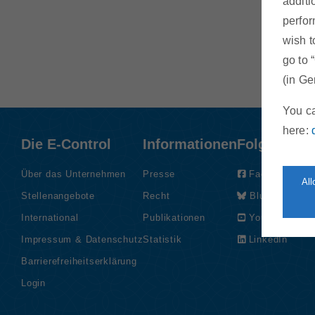
additi
perfor
wish t
go to 
(in Ge
You ca
here:
Die E-Control
Informationen
Folgen Sie
Über das Unternehmen
Presse
Facebook
Al
Stellenangebote
Recht
Bluesky
International
Publikationen
YouTube
Impressum & Datenschutz
Statistik
LinkedIn
Barrierefreiheitserklärung
Login