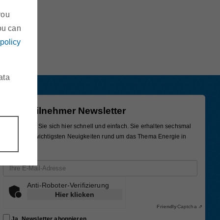
you
ou can
 policy
ata
Marktteilnehmer Newsletter
Registrieren Sie sich hier schnell und einfach. Sie erhalten sechsmal
im Jahr die wichtigsten Neuigkeiten rund um das Thema Energie in
Österreich.
Email-Adresse
Anti-Roboter-Verifizierung
Hier klicken
Friendly
Captcha ⇗
Ja, Newsletter abonnieren.