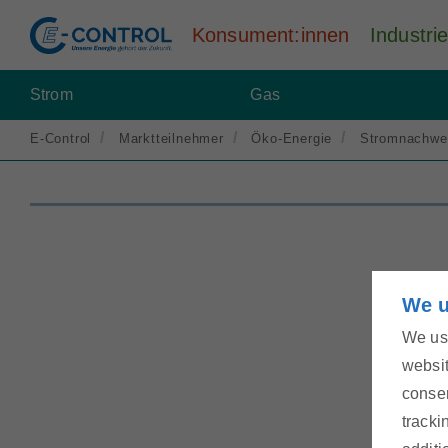
Konsument:innen
Industr
Strom
Gas
E-Control
Marktteilnehmer
Öko-Energie
Stromnachwe
We u
We use
websit
consen
tracki