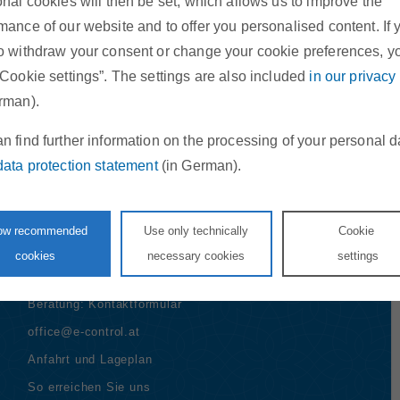
onal cookies will then be set, which allows us to improve the
mance of our website and to offer you personalised content. If 
o withdraw your consent or change your cookie preferences, y
“Cookie settings”. The settings are also included
in our privacy
rman).
n find further information on the processing of your personal d
data protection statement
(in German).
 uns
Kontakt
Rudolfsplatz 13a, 1010 Wien
low recommended
Use only technically
Cookie
Telefon:
+43 1 24724-0
cookies
necessary cookies
settings
Beratung:
0800 21 20 20
Beratung:
Kontaktformular
office@e-control.at
Anfahrt und Lageplan
So erreichen Sie uns