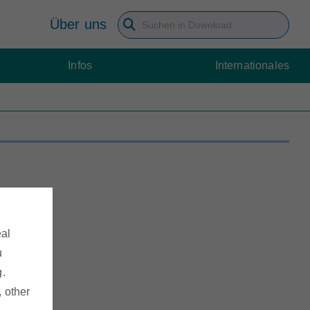
Über uns
Suchbegriff eingeben
Infos
Internationales
eal
u
g.
, other