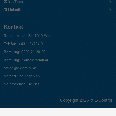
YouTube
LinkedIn
Kontakt
Rudolfsplatz 13a, 1010 Wien
Telefon:
+43 1 24724-0
Beratung:
0800 21 20 20
Beratung:
Kontaktformular
office@e-control.at
Anfahrt und Lageplan
So erreichen Sie uns
Copyright 2026 © E-Control