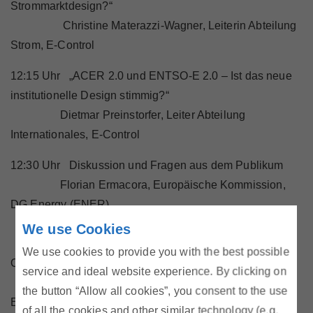
Strommarktdesign?“
Christine Materazzi-Wagner, Leiterin Abteilung
Strom, E-Control
12:15 Uhr „ACER 2.0 und ENTSO-E 2.0 – Ist das neue
institutionelle Design stimmig?“
Dietmar Preinstorfer, Leiter Abteilung
Internationales, E-Control
12:30 Uhr Diskussion und Fragen aus dem Publikum
Florian Ermacora, Europäische Kommission,
DG Energy (ENER)
Ulrike Baumgartner-Gabitzer, Vorstand APG
We use Cookies
Barbara Schmidt, Generalsekretärin
We use cookies to provide you with the best possible
Oesterreichs Energie
service and ideal website experience. By clicking on
Ernst Tremmel, Agency for the Cooperation of
the button “Allow all cookies”, you consent to the use
Energy Regulators (ACER)
of all the cookies and other similar technology (e.g.