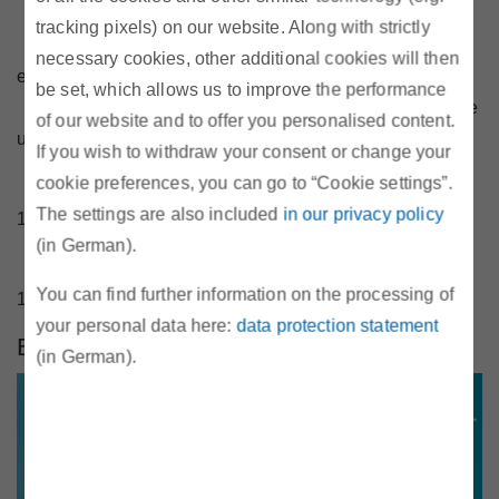
Josef Thoman, Arbeiterkammer
tracking pixels) on our website. Along with strictly
Stephan Schwarzer, Leiter der umwelt- und
necessary cookies, other additional cookies will then
energiepolitischen Abteilung der Wirtschaftskammer
be set, which allows us to improve the performance
Michael Losch, Sektionschef Sektion III Energie
of our website and to offer you personalised content.
und Bergbau, BMWFW, angefragt
If you wish to withdraw your consent or change your
Wolfgang Urbantschitsch, Vorstand E-Control
cookie preferences, you can go to “Cookie settings”.
The settings are also included
in our privacy policy
13:55 Uhr Zusammenfassung und Schlussworte
(in German).
Martin Szelgrad
You can find further information on the processing of
14:00 Uhr Mittagessen und Get-together
your personal data here:
data protection statement
Bilder der Veranstaltung
(in German).