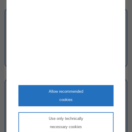
Stellenangebote
Werden Sie Teil unseres Teams!
Herkunftsnachweisdatenbank
Allow recommended
Hier gelangen Sie zur
cookies
Herkunftsnachweisdatenbank
Use only technically
necessary cookies