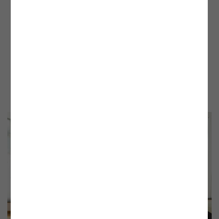
Thoman (Arbeiterkammer), Michael Losch (Sektionschef
Sektion III Energie und Bergbau, BMWFW), Ulrike
Baumgartner-Gabitzer (Vorstand APG), Wolfgang
Urbantschitsch (Vorstand E-Control), Stephan Schwarzer
(Leiter der umwelt- und energiepolitischen Abteilung der
Wirtschaftskammer) und Moderator Martin Szelgrad
(Chefredakteur Energie Report)