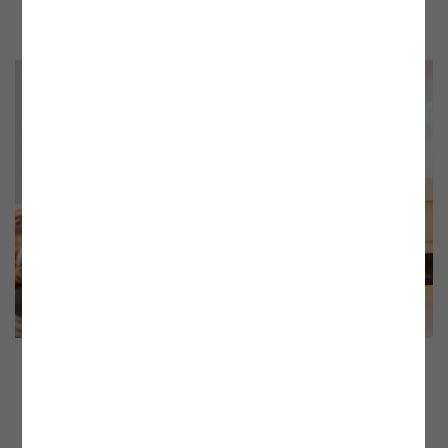
"Winterpaket"
Angeregte Podiumsdiskussion: (v.l.) Florian Ermacora
(Europäische Kommission), Ernst Tremmel (Agency for
the Cooperation of Energy Regulators, ACER), Barbara
Schmidt (Generalsekretärin Oesterreichs Energie), Josef