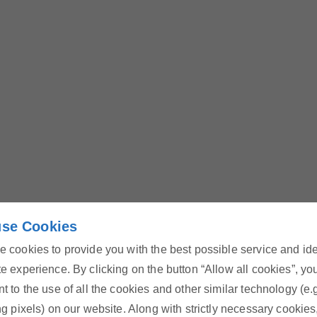
se Cookies
 cookies to provide you with the best possible service and id
e experience. By clicking on the button “Allow all cookies”, yo
Energie-Hotline
t to the use of all the cookies and other similar technology (e.
ng pixels) on our website. Along with strictly necessary cookies
Rufen Sie uns kostenlos an oder