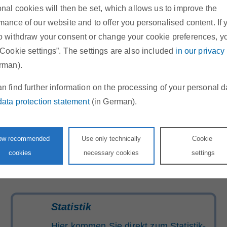
onal cookies will then be set, which allows us to improve the
schreiben Sie uns über unser
mance of our website and to offer you personalised content. If 
Kontaktformular
o withdraw your consent or change your cookie preferences, y
“Cookie settings”. The settings are also included
in our privacy
rman).
n find further information on the processing of your personal d
Stellenangebote
data protection statement
(in German).
Werden Sie Teil unseres Teams!
low recommended
Use only technically
Cookie
cookies
necessary cookies
settings
Statistik
Hier kommen Sie direkt zum Statistik-