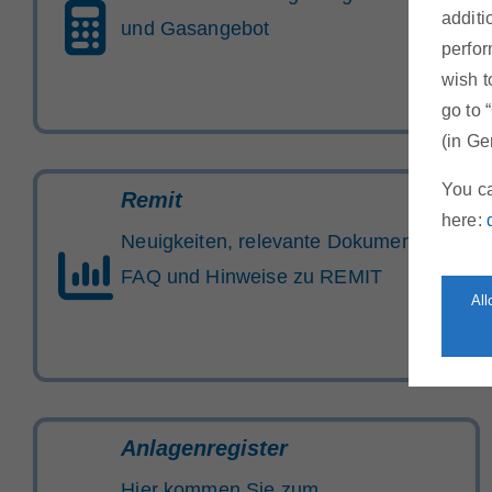
additi
und Gasangebot
perfor
wish t
go to 
(in Ge
You ca
Remit
here:
Neuigkeiten, relevante Dokumente,
FAQ und Hinweise zu REMIT
Al
Anlagenregister
Hier kommen Sie zum