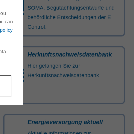
SOMA, Begutachtungsentwürfe und
you
behördliche Entscheidungen der E-
ou can
Control.
 policy
ata
Herkunftsnachweisdatenbank
Hier gelangen Sie zur
Herkunftsnachweisdatenbank
Energieversorgung aktuell
Aktuelle Informationen zur