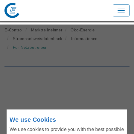
Suchbegriff eingeben
E-Control
Marktteilnehmer
Öko-Energie
Stromnachweisdatenbank
Informationen
Für Netzbetreiber
Konsument:innen
Industrie & Gewerbe
We use Cookies
We use cookies to provide you with the best possible