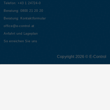
Telefon:
+43 1 24724-0
Beratung:
0800 21 20 20
Beratung:
Kontaktformular
office@e-control.at
Anfahrt und Lageplan
So erreichen Sie uns
Copyright 2026 © E-Control