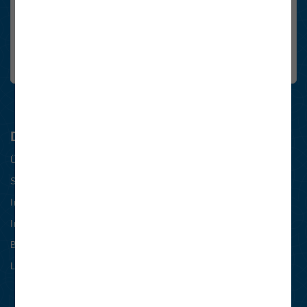
Ja, Newsletter abonnieren.
Die
Datenschutzhinweise
habe ich gelesen.
FriendlyCaptcha Checkbox (keine Interaktion)
anmelden
Die E-Control
Über das Unternehmen
Stellenangebote
International
Impressum & Datenschutz
Barrierefreiheitserklärung
Login