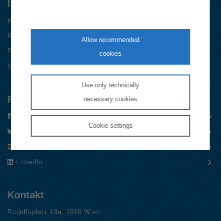
Informationen
Presse
Recht
Allow recommended
Publikationen
cookies
Statistik
Use only technically
Folgen Sie uns
necessary cookies
Facebook
Cookie
settings
Bluesky
YouTube
LinkedIn
Kontakt
Rudolfsplatz 13a, 1010 Wien