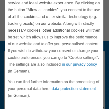
service and ideal website experience. By clicking on
Marktteilnehmer
the button “Allow all cookies”, you consent to the use
of all the cookies and other similar technology (e.g.
tracking pixels) on our website. Along with strictly
necessary cookies, other additional cookies will then
Über Uns
be set, which allows us to improve the performance
of our website and to offer you personalised content.
If you wish to withdraw your consent or change your
cookie preferences, you can go to “Cookie settings”.
Marktteilnehmer Newsletter
The settings are also included
in our privacy policy
Registrieren Sie sich hier schnell und einfach. Sie erhalten sechsmal
(in German).
im Jahr die wichtigsten Neuigkeiten rund um das Thema Energie in
Österreich.
You can find further information on the processing of
Email-Adresse
your personal data here:
data protection statement
(in German).
Anti-Roboter-Verifizierung
Hier klicken
Friendly
Captcha ⇗