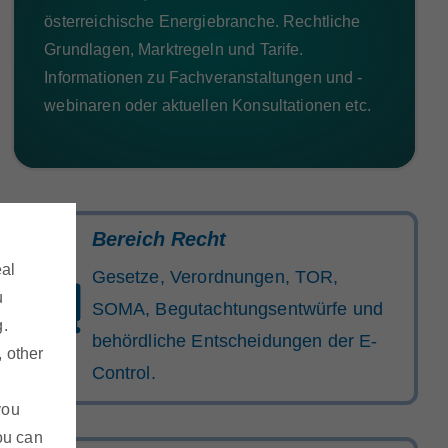
österreichische Energiebranche. Rechtliche
Grundlagen, Marktregeln und Tarife.
Informationen zu Fachveranstaltungen und -
webinaren oder aktuellen Konsultationen etc.
Bereich Recht
eal
Gesetze, Verordnungen, TOR,
u
SOMA, Begutachtungsentwürfe und
g.
behördliche Entscheidungen der E-
, other
Control.
you
ou can