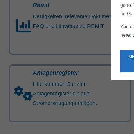
Remit
go to 
(in Ge
Neuigkeiten, relevante Dokumente,
FAQ und Hinweise zu REMIT
You ca
here:
Al
Anlagenregister
Hier kommen Sie zum
Anlagenregister für alle
Stromerzeugungsanlagen.