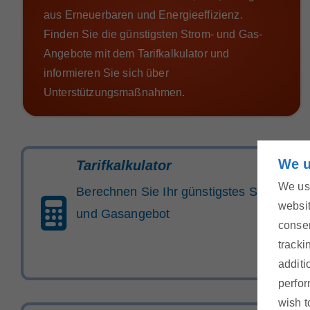
aus Erneuerbaren und Energieeffizienz.
Finden Sie die günstigsten Strom- und Gas-
Angebote mit dem Tarifkalkulator und
informieren Sie sich über
Unterstützungsmaßnahmen.
We u
Tarifkalkulator
We use
Berechnen Sie Ihr günstigstes Strom-
websit
und Gasangebot
consen
tracki
additi
perfor
wish t