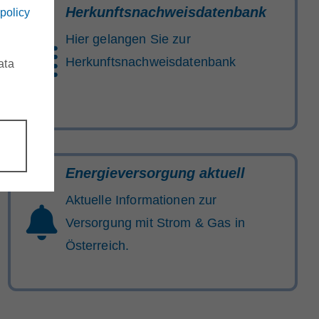
Herkunftsnachweisdatenbank
 policy
Hier gelangen Sie zur
Herkunftsnachweisdatenbank
ata
Energieversorgung aktuell
Aktuelle Informationen zur
Versorgung mit Strom & Gas in
Österreich.