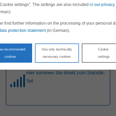
Stellenangebote
“Cookie settings”. The settings are also included
in our privacy
rman).
Werden Sie Teil unseres Teams!
n find further information on the processing of your personal d
data protection statement
(in German).
low recommended
Use only technically
Cookie
cookies
necessary cookies
settings
Statistik
Hier kommen Sie direkt zum Statistik-
Teil