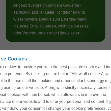
Angebotsvergleich mit dem Gewerbe-
Tarifkalkulator, aktuelle Konditionen und
wissenswerte Details zum Energie-Markt.
Neueste Entwicklungen, wichtige Gesetze
oder Verordnungen oder Hinweise zu
Veranstaltungen.
se Cookies
Energie-Hotline
 cookies to provide you with the best possible service and id
Rufen Sie uns kostenlos an oder
e experience. By clicking on the button “Allow all cookies”, yo
schreiben Sie uns über unser
t to the use of all the cookies and other similar technology (e.
Kontaktformular
ng pixels) on our website. Along with strictly necessary cookies
onal cookies will then be set, which allows us to improve the
mance of our website and to offer you personalised content. If 
o withdraw your consent or change your cookie preferences, y