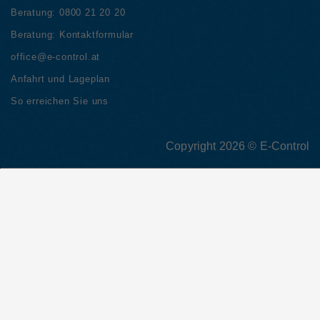
Beratung:
0800 21 20 20
Beratung:
Kontaktformular
office@e-control.at
Anfahrt und Lageplan
So erreichen Sie uns
Copyright 2026 © E-Control