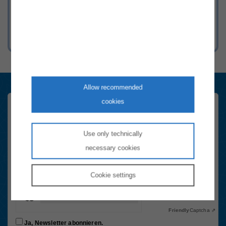
mit Strom & Gas in Österreich.
Allow recommended
cookies
Marktteilnehmer Newsletter
Registrieren Sie sich hier schnell und einfach. Sie erhalten sechsmal
Use only technically
im Jahr die wichtigsten Neuigkeiten rund um das Thema Energie in
necessary cookies
Österreich.
Email-Adresse
Cookie
settings
Anti-Roboter-Verifizierung
Hier klicken
Friendly
Captcha ⇗
Ja, Newsletter abonnieren.