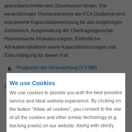
grenzüberschreitenden Stromhandel bieten. Die
wesentlichsten Themenbereiche der FCA Guideline sind
koordinierte Kapazitätsberechnung für den langfristigen
Zeitbereich, Ausgestaltung der Übertragungsrechte,
Harmonisierte Allokationsregeln, Einheitliche
Allokationsplattform sowie Kapazitätskürzungen und
Entschädigung für diesen Fall.
Programm der Veranstaltung (0,5 MB)
We use Cookies
Präsentationen
We use cookies to provide you with the best possible
Einführung und wesentliche Inhalte (1,5 MB)
service and ideal website experience. By clicking on
the button “Allow all cookies”, you consent to the use
Alexander Kabinger - E-Control
of all the cookies and other similar technology (e.g.
Modalitäten und Methoden (1,2 MB)
tracking pixels) on our website. Along with strictly