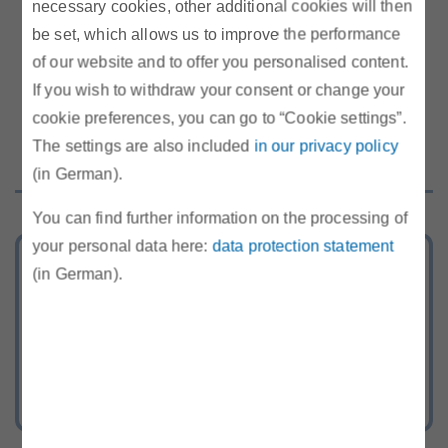
Harald Haider - APG
necessary cookies, other additional cookies will then
be set, which allows us to improve the performance
Kritische Punkte der FCA-VO aus Sicht der
of our website and to offer you personalised content.
Marktteilnehmer (0,7 MB)
If you wish to withdraw your consent or change your
Edgar Röck - OE
cookie preferences, you can go to “Cookie settings”.
The settings are also included
in our privacy policy
(in German).
You can find further information on the processing of
your personal data here:
data protection statement
Tarifkalkulator
(in German).
Berechnen Sie Ihr günstigstes Strom-
und Gasangebot