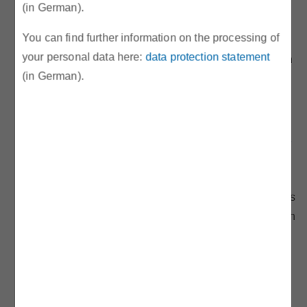
der Gasabteilung der
(in German).
Regulierungsbehörde E-Control
You can find further information on the processing of
übernommen. Sie folgt damit auf Mag.
your personal data here:
data protection statement
Bernhard Painz, der sich neuen Aufgaben
(in German).
in der Gasbranche widmet.
E-Control: Stromkennzeichnung –
84 Prozent der Nachweise aus
erneuerbaren Energieträgern
Anteil der Nachweise aus Ökostrom etwas
zurück gegangen, Nachweise aus fossilen
Energieträgern etwas gestiegen
Trennung der deutsch-