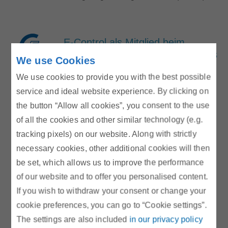
E-Control als Mitglied beim
internationalen Zusammenschluss
We use Cookies
der Regulierungsbehörden ERRA
We use cookies to provide you with the best possible
aufgenommen
service and ideal website experience. By clicking on
ERRA mit mehr als 30 Mitgliedern
the button “Allow all cookies”, you consent to the use
weltweit – Energy Regulators Regional
of all the cookies and other similar technology (e.g.
Association ERRA seit 2000 aktiv
tracking pixels) on our website. Along with strictly
necessary cookies, other additional cookies will then
be set, which allows us to improve the performance
Abteilungsleitung Gas: Dr. Carola
of our website and to offer you personalised content.
Millgramm
If you wish to withdraw your consent or change your
(10. Oktober 2018) – Mit 8. Oktober 2018
cookie preferences, you can go to “Cookie settings”.
hat Dr. Carola Millgramm (53) die Leitung
The settings are also included
in our privacy policy