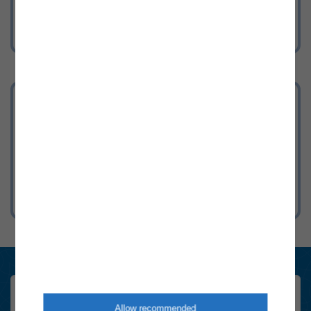
Energieversorgung aktuell
Aktuelle Informationen zur Versorgung
mit Strom & Gas in Österreich.
Marktteilnehmer Newsletter
Allow recommended