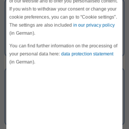
of our website and to offer you personalised content.
Tarifkalkulator
If you wish to withdraw your consent or change your
cookie preferences, you can go to “Cookie settings”.
Berechnen Sie Ihr günstigstes Strom-
The settings are also included
in our privacy policy
und Gasangebot
(in German).
You can find further information on the processing of
your personal data here:
data protection statement
(in German).
Energie-Hotline
Rufen Sie uns kostenlos an oder
schreiben Sie uns über unser
Kontaktformular