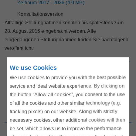
Zeitraum 2017 - 2026 (4,0 MB)
Konsultationsversion
Allfällige Stellungnahmen konnten bis spätestens zum
28. August 2016 eingebracht werden. Alle
eingegangenen Stellungnahmen finden Sie nachfolgend
veröffentlicht:
Stellungnahmen zu den Entwürfen des KNEP 2017-
We use Cookies
2026 und der LFP 2016
We use cookies to provide you with the best possible
Download: (1.445 kB)
service and ideal website experience. By clicking on
Letztes update: 9 / 2016
the button “Allow all cookies”, you consent to the use
of all the cookies and other similar technology (e.g.
tracking pixels) on our website. Along with strictly
necessary cookies, other additional cookies will then
be set, which allows us to improve the performance