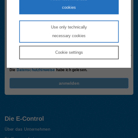
Registrieren Sie sich hier schnell und einfach. Sie erhalten sechsmal
cookies
im Jahr die wichtigsten Neuigkeiten rund um das Thema Energie in
Österreich.
Use only technically
Email-Adresse
necessary cookies
Anti-Roboter-Verifizierung
Hier klicken
Cookie
settings
Friendly
Captcha ⇗
Ja, Newsletter abonnieren.
Die
Datenschutzhinweise
habe ich gelesen.
FriendlyCaptcha Checkbox (keine Interaktion)
anmelden
Die E-Control
Über das Unternehmen