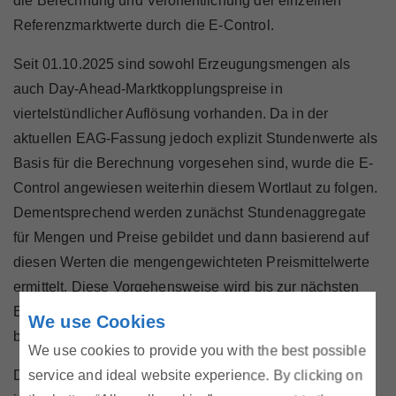
die Berechnung und Veröffentlichung der einzelnen
Referenzmarktwerte durch die E-Control.
Seit 01.10.2025 sind sowohl Erzeugungsmengen als
auch Day-Ahead-Marktkopplungspreise in
viertelstündlicher Auflösung vorhanden. Da in der
aktuellen EAG-Fassung jedoch explizit Stundenwerte als
Basis für die Berechnung vorgesehen sind, wurde die E-
Control angewiesen weiterhin diesem Wortlaut zu folgen.
Dementsprechend werden zunächst Stundenaggregate
für Mengen und Preise gebildet und dann basierend auf
diesen Werten die mengengewichteten Preismittelwerte
ermittelt. Diese Vorgehensweise wird bis zur nächsten
EAG-Novelle beibehalten, in welcher diese Thematik
We use Cookies
berücksichtigt werden soll.
We use cookies to provide you with the best possible
service and ideal website experience. By clicking on
Dementsprechend lag der aktuelle Referenzmarktwert