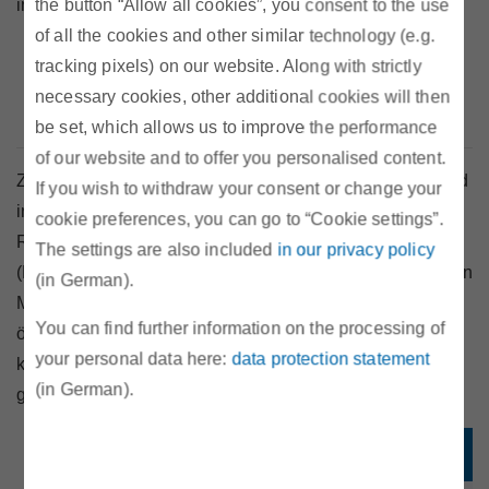
the button “Allow all cookies”, you consent to the use
im
Juli 2026
:
of all the cookies and other similar technology (e.g.
für Wasserkraftanlagen bei
12,18
Cent/kWh
tracking pixels) on our website. Along with strictly
für Windkraftanlagen bei
10,91
Cent/kWh
necessary cookies, other additional cookies will then
für Photovoltaikanlagen bei
6,85
Cent/kWh
be set, which allows us to improve the performance
of our website and to offer you personalised content.
Zusätzlich zu den monatlichen Referenzmarktwerten wird
If you wish to withdraw your consent or change your
in untenstehender Grafik auch der monatliche
cookie preferences, you can go to “Cookie settings”.
Referenzmarktpreis gemäß § 12 Abs. 2 zweiter Satz
The settings are also included
in our privacy policy
(EAG) veröffentlicht. Dieser entspricht dem arithmetischen
(in German).
Mittelwert der Day-Ahead-Marktkopplungspreise der
You can find further information on the processing of
österreichischen Gebotszone (Day-Ahead Base) und
your personal data here:
data protection statement
kann somit als ungewichteter Vergleichswert zu den
(in German).
gewichteten Referenzmarktwerten interpretiert werden.