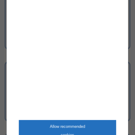
Hier gelangen Sie zur
Herkunftsnachweisdatenbank
Anlagenregister
Hier kommen Sie zum Anlagenregister
für alle Stromerzeugungsanlagen.
Allow recommended
cookies