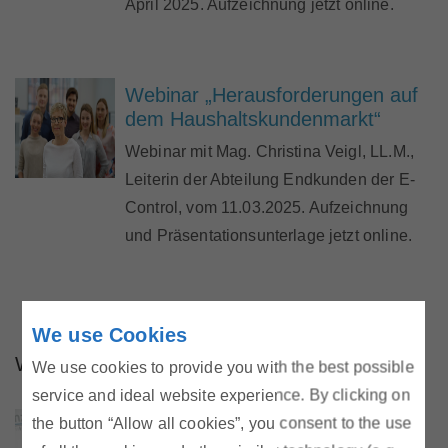
April 2025. Aufzeichnung jetzt online.
Webinar „Herausforderungen auf
dem Haushaltskundenmarkt“
Webinar mit Mag. Christina Veigl, LL.M.,
Leiterin der Abteilung Endkunden der E-
Control, vom 11.03.2025. Aufzeichnung
und Präsentationsunterlage jetzt online.
We use Cookies
Webinare 2024
We use cookies to provide you with the best possible
service and ideal website experience. By clicking on
the button “Allow all cookies”, you consent to the use
Webinar „Energieeffizienz