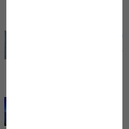
Energieeffizienz der E-Control, vom 11.
Juli 2023. Aufzeichnung jetzt online.
Webinar der E-Control „Women in
the Energy Sector”
Webinar mit Mag. Andrea Lenauer, Senior
Advisor International Relations der E-
Control, vom 17.05.2023. Aufzeichnung
und Präsentationsunterlage jetzt online.
Webinar der E-Control „Das Jahr
2022: Strom- und Gasverbrauch
in Zeiten der Krise“
Webinar mit Mag. Johannes Mayer, Leiter