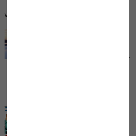
Webinare 2023
Webinar der E-Control:
"Abrechnung von Gaskund:innen
ab 1. Jänner 2024"
Webinar mit Mag. Markus Krug, Stv. Leiter
der Abteilung Gas der E-Control, vom 28.
November 2023. Aufzeichnung und
Präsentationsunterlage jetzt online.
Online-Talk der E-Control „PV als
Beitrag zur Energiewende – wie
kann das gelingen?“
Online-Talk mit Vera Immitzer,