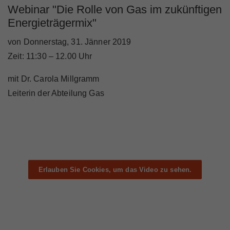
Webinar "Die Rolle von Gas im zukünftigen
Energieträgermix"
von Donnerstag, 31. Jänner 2019
Zeit: 11:30 – 12.00 Uhr
mit Dr. Carola Millgramm
Leiterin der Abteilung Gas
Erlauben Sie Cookies, um das Video zu sehen.
Erlauben Sie Cookies, um das Video zu sehen.