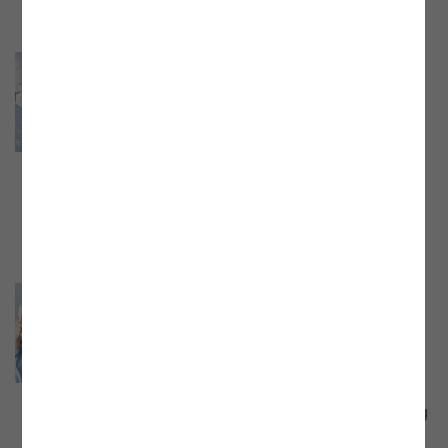
Webinar der E-Control „Gas- und
Stromstatistik 2023“
Webinar mit Mag. Johannes Mayer, Leiter
der Abteilung Volkswirtschaft der E-
Control, vom 22.05.2024. Aufzeichnung
und Präsentationsunterlage jetzt online!
Webinar: „Konsument:innen im
Fokus”
Webinar mit Mag. Christina Veigl, LL.M.,
Leiterin der Abteilung Endkunden der E-
Control, vom 30. April 2024. Aufzeichnung
und Präsentationsunterlage jetzt online.