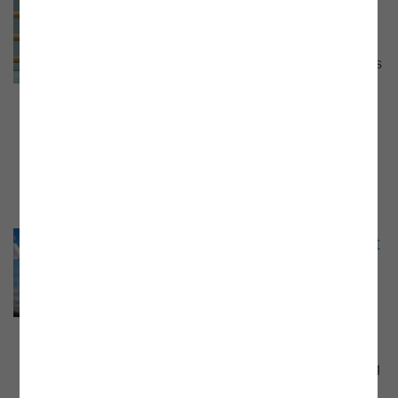
Webinar Europäischer Gasmarkt
Webinar vom 2. Februar 2022 mit Mag.
Markus Krug, Stv. Leiter der Abteilung Gas
der E-Control, und Mag. Karoline
Narodoslawsky, Gasexpertin der E-
Control. Präsentationsunterlage und
Aufzeichnung jetzt online.
Webinar „Regelreserve: der Markt
am Puls des Netzes“
Webinar vom 25. März 2022 mit DI Dr.
Christine Materazzi-Wagner, Leiterin der
Abteilung Strom der E-Control.
Präsentationsunterlage und Aufzeichnung
jetzt online.