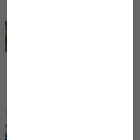
Webinar „Erneuerbares-Gas-
Gesetz – wie sich die E-Control
darauf vorbereitet”
Webinar mit Dr. Harald Proidl, Leiter
Erneuerbare Energien / Leiter
Energieeffizienzmonitoringstelle der E-
Control vom 20.03.2024. Aufzeichnung
und Präsentationsunterlage jetzt online.
Online-Talk: „Wettbewerb bei
Strom und Gas...
Die Aufzeichnung des Gesprächs mit Prof.