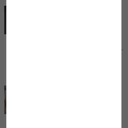
77. Webinar der E-Control
„Energiemärkte in Aufruhr - ein
Rück- und Ausblick unserer
Schlichtungsstelle”
Webinar mit Eva Lacher, Schlichterin und
Leiterin der Beratungsstelle der E-Control,
vom 27.09.2023. Aufzeichnung und
Präsentationsunterlage jetzt online!
76. Webinar der E-Control
„Erneuerbare Gase – lessons
learned und next steps”
Webinar mit Dr. Harald Proidl, Leiter der
Abteilung Ökoenergie und