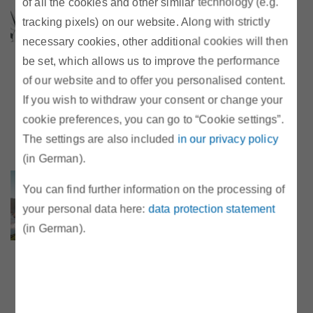
Monitoringstelle – Tasks, Duties,
of all the cookies and other similar technology (e.g.
Progress“
tracking pixels) on our website. Along with strictly
Webinar mit Dr. Harald Proidl, Leiter
necessary cookies, other additional cookies will then
Erneuerbare Energien/Leiter
be set, which allows us to improve the performance
Energieeffizienzmonitoringstelle der E-
of our website and to offer you personalised content.
Control, vom 21.11.2024. Aufzeichnung
If you wish to withdraw your consent or change your
und Präsentationsunterlage jetzt online.
cookie preferences, you can go to “Cookie settings”.
The settings are also included
in our privacy policy
(in German).
Webinar „Strom- und
You can find further information on the processing of
Gaskennzeichnung – wie
your personal data here:
data protection statement
erneuerbar ist unsere
(in German).
Energieversorgung?"
Webinar mit Dr. Harald Proidl, Leiter
Erneuerbare Energien/Leiter
Energieeffizienzmonitoringstelle der E-