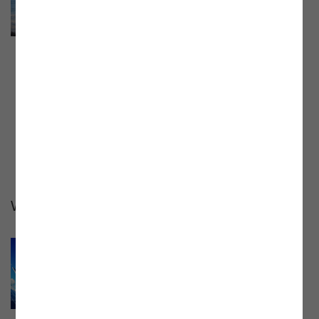
2023“
Webinar mit Mag. Norbert Fürst,
Abteilungsleiter Tarife, und Mag. Karin
Emberger, Stv. Abteilungsleiterin Tarife,
vom 17.01.2023. Aufzeichnung und
Präsentationsunterlage jetzt online.
Webinare 2022
Webinar „Der neue EAG-
Monitoringbericht der E-Control“
Webinar mit Dr. Harald Proidl, Leiter der
Abteilung Ökoenergie und