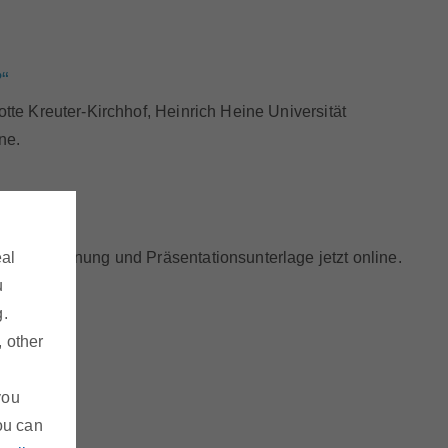
“
otte Kreuter-Kirchhof, Heinrich Heine Universität
ne.
. Aufzeichnung und Präsentationsunterlage jetzt online.
eal
u
g.
, other
you
ou can