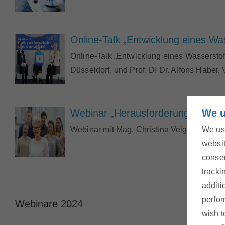
Online-Talk „Entwicklung eines Wa
Online-Talk „Entwicklung eines Wasserstoff
Düsseldorf, und Prof. DI Dr. Alfons Haber, 
Webinar „Herausforderungen auf 
We u
Webinar mit Mag. Christina Veigl, LL.M., L
We use
websit
consen
tracki
additi
perfor
Webinare 2024
wish t