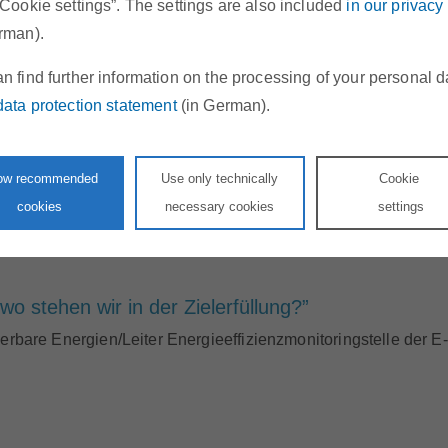
“Cookie settings”. The settings are also included
in our privacy
ngstelle – Tasks, Duties, Progress“
rman).
euerbare Energien/Leiter Energieeffizienzmonitoringstelle der 
n find further information on the processing of your personal d
data protection statement
(in German).
nung – wie erneuerbar ist unsere Energieversor
low recommended
Use only technically
Cookie
uerbare Energien/Leiter Energieeffizienzmonitoringstelle der 
cookies
necessary cookies
settings
o stehen wir in der Zielerfüllung?”
euerbare Energien/Leiter Energieeffizienzmonitoringstelle der