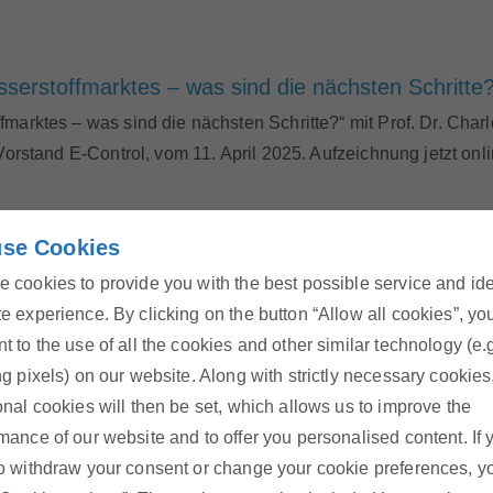
sserstoffmarktes – was sind die nächsten Schritte?
marktes – was sind die nächsten Schritte?“ mit Prof. Dr. Charl
Vorstand E-Control, vom 11. April 2025. Aufzeichnung jetzt onli
dem Haushaltskundenmarkt“
se Cookies
eiterin der Abteilung Endkunden der E-Control, vom 11.03.2025
 cookies to provide you with the best possible service and id
e experience. By clicking on the button “Allow all cookies”, yo
t to the use of all the cookies and other similar technology (e.
ng pixels) on our website. Along with strictly necessary cookies
onal cookies will then be set, which allows us to improve the
mance of our website and to offer you personalised content. If 
o withdraw your consent or change your cookie preferences, y