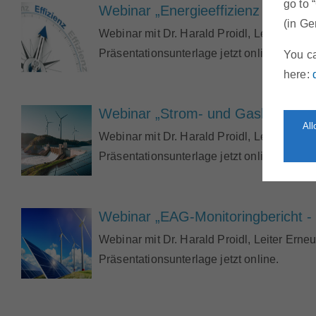
go to 
Webinar „Energieeffizienz Monitori
(in Ge
Webinar mit Dr. Harald Proidl, Leiter Ern
Präsentationsunterlage jetzt online.
You ca
here:
Webinar „Strom- und Gaskennzeich
Al
Webinar mit Dr. Harald Proidl, Leiter Erne
Präsentationsunterlage jetzt online.
Webinar „EAG-Monitoringbericht - w
Webinar mit Dr. Harald Proidl, Leiter Ern
Präsentationsunterlage jetzt online.