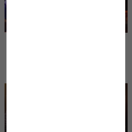
Gemeinde Frantschach St. Gertraud: v.l. Stephan
Stückler (Energieparadies-Lavanttal), Ev. Küsterin St.
Gertraud, Bettina Ometzberger (E-Control), Claudia Arpa
(Gemeindevorstand St. Gertraud), Daniel Hantigk (E-
Control)