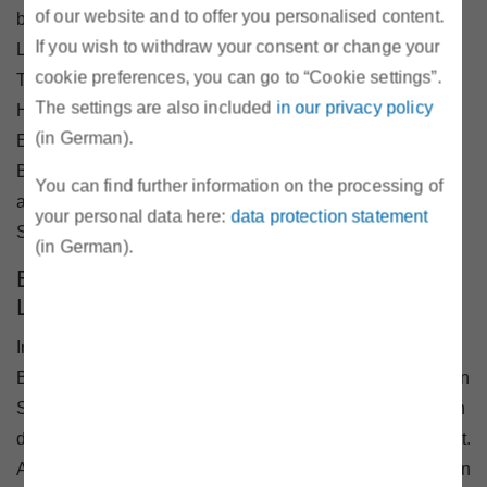
of our website and to offer you personalised content.
beantwortet ebenso wie zu Angebotsvergleich und
If you wish to withdraw your consent or change your
Lieferantenwechsel. Weitere Schwerpunkte waren das
cookie preferences, you can go to “Cookie settings”.
Thema „Prosumer“, also die Eigenversorgung von
The settings are also included
in our privacy policy
Haushalten mit Strom, sowie Energieeffizienz und
(in German).
Energiesparen. Auch konnten die Besucherinnen und
Besucher am Stand unsere Internet-Applikationen
You can find further information on the processing of
ausprobieren: Tarifkalkulator, Energiespar-Check und
your personal data here:
data protection statement
Spritpreisrechner.
(in German).
Beratungen für Strom- und Gaskunden im
Lavanttal
In der Woche von 19.-21.11. haben wir im Lavanttal die
Bürgerinnen und Bürger vor Ort kostenlos zu den Themen
Strom, Gas und Energiesparen beraten. Diesmal standen
die Orte Frantschach-St. Gertraud, Wolfsberg, St. Paul, St.
Andrä und Preitenegg am Programm. Beantwortet wurden