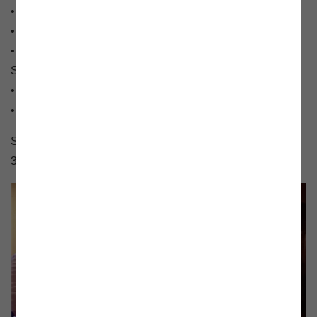
• Die Strom- und Gasrechnung richtig lesen
• Energieeffizienz im Haushalt
• Unsere Services und Tools: von der Hotline bis zur
Streitschlichtung
• Die neue Zählergeneration: Smart Meter
• An- und Abmeldung von Strom und Gas
Seit dem Beginn der Beratungsoffensive 2012 wurden
376 Gemeinden beraten.