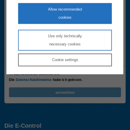
Konsument:innen Newsletter
Allow recommended
Registrieren Sie sich hier schnell und einfach. Sie erhalten sechsmal
cookies
im Jahr die wichtigsten Neuigkeiten rund um das Thema Energie in
Österreich.
Use only technically
Email-Adresse
necessary cookies
Anti-Roboter-Verifizierung
Hier klicken
Cookie
settings
Friendly
Captcha ⇗
Ja, Newsletter abonnieren.
Die
Datenschutzhinweise
habe ich gelesen.
FriendlyCaptcha Checkbox (keine Interaktion)
anmelden
Die E-Control