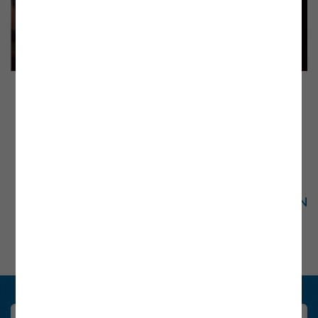
Gemeinde Preitenegg: v.l. Rochus Münzer (Vize-
Bürgermeister Preitenegg), Bettina Ometzberger (E-
Control), Franz Kogler (Bürgermeister Preitenegg),
Stephan Stückler (Energieparadies-Lavanttal), Daniel
Hantigk (E-Control)
n