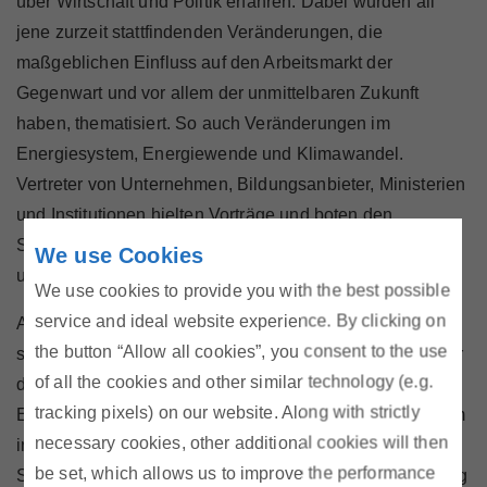
über Wirtschaft und Politik erfahren. Dabei wurden all
jene zurzeit stattfindenden Veränderungen, die
maßgeblichen Einfluss auf den Arbeitsmarkt der
Gegenwart und vor allem der unmittelbaren Zukunft
haben, thematisiert. So auch Veränderungen im
Energiesystem, Energiewende und Klimawandel.
Vertreter von Unternehmen, Bildungsanbieter, Ministerien
und Institutionen hielten Vorträge und boten den
Schülerinnen und Schülern an ihren Ständen Beratung
We use Cookies
und Informationsaustausch an.
We use cookies to provide you with the best possible
service and ideal website experience. By clicking on
Auch wir waren am GEWINN Info Day mit einem Vortrag
the button “Allow all cookies”, you consent to the use
sowie einem Stand vertreten und haben über die Struktur
of all the cookies and other similar technology (e.g.
des österreichischen Strom- und Gasmarktes, zu
tracking pixels) on our website. Along with strictly
Erneuerbaren Energien und zum Ökostrom-Fördersystem
necessary cookies, other additional cookies will then
in Österreich informiert. Es wurden Fragen von
be set, which allows us to improve the performance
Schülerinnen und Schülern zur Strom- oder Gasrechnung