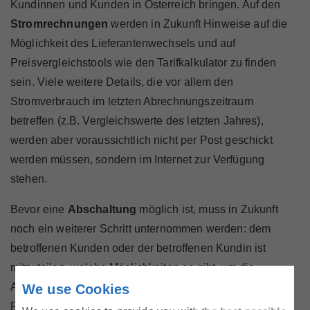
Kundinnen und Kunden in Österreich bringen. Auf den
Stromrechnungen
werden in Zukunft Hinweise auf die
Möglichkeit des Lieferantenwechsels und auf
Preisvergleichstools wie den Tarifkalkulator zu finden
sein. Viele weitere Details, die vor allem den
Stromverbrauch im letzten Abrechnungszeitraum
betreffen (z.B. Vergleichswerte des letzten Jahres),
werden aber voraussichtlich nicht per Post geschickt
werden müssen, sondern im Internet zur Verfügung
stehen.
Bevor eine
Abschaltung
möglich ist, muss in Zukunft
noch ein weiterer Schritt unternommen werden: dem
betroffenen Kunden oder der betroffenen Kundin ist
mitzuteilen, welche Möglichkeiten es gibt, um die
Abschaltung zu verhindern – wie beispielsweise
We use Cookies
Ratenzahlung, Vorauszahlungszähler oder auch welche