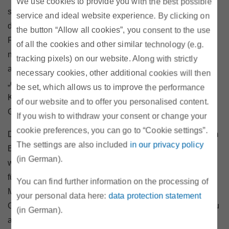
We use cookies to provide you with the best possible
sozialen Einrichtungen der Kunde oder die Kundin in
service and ideal website experience. By clicking on
dieser Notlage kontaktieren sollte.
the button “Allow all cookies”, you consent to the use
Für Kunden, die einen
Smart Meter
besitzen, wird es in
of all the cookies and other similar technology (e.g.
naher Zukunft noch
mehr Angebote am Markt
geben:
tracking pixels) on our website. Along with strictly
alle größeren Stromanbieter müssen sogenannte
necessary cookies, other additional cookies will then
„dynamische Tarife“ anbieten, die den Kundinnen und
be set, which allows us to improve the performance
Kunden ermöglichen sollen, von den Bewegungen am
of our website and to offer you personalised content.
Großhandelsmarkt stärker zu profitieren.
If you wish to withdraw your consent or change your
cookie preferences, you can go to “Cookie settings”.
Da Kundinnen und Kunden immer aktiver und selbst zum
The settings are also included
in our privacy policy
Beispiel mit einer Photovoltaikanlage zum Erzeuger
(in German).
werden, den generierten Strom speichern u.v.m., wird es
für diese
aktive Kundengruppe
in Zukunft noch mehr
You can find further information on the processing of
Möglichkeiten geben, als Einzelpersonen oder als
your personal data here:
data protection statement
Gemeinschaft („Energy Communities“), selbstbestimmt zu
(in German).
agieren.