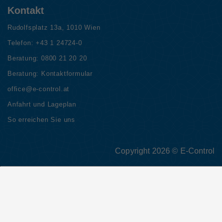
Kontakt
Rudolfsplatz 13a, 1010 Wien
Telefon:
+43 1 24724-0
Beratung:
0800 21 20 20
Beratung:
Kontaktformular
office@e-control.at
Anfahrt und Lageplan
So erreichen Sie uns
Copyright 2026 © E-Control