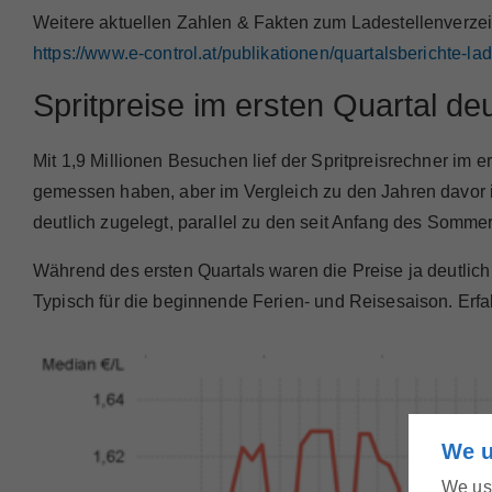
Weitere aktuellen Zahlen & Fakten zum Ladestellenverzei
https://www.e-control.at/publikationen/quartalsberichte-la
Spritpreise im ersten Quartal d
Mit 1,9 Millionen Besuchen lief der Spritpreisrechner im 
gemessen haben, aber im Vergleich zu den Jahren davor i
deutlich zugelegt, parallel zu den seit Anfang des Somme
Während des ersten Quartals waren die Preise ja deutlic
Typisch für die beginnende Ferien- und Reisesaison. Erfa
We u
We use