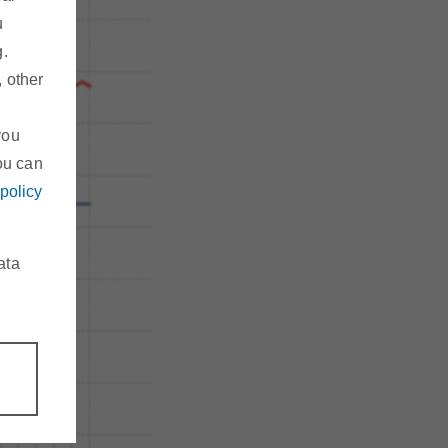
u
g.
, other
you
ou can
 policy
ata