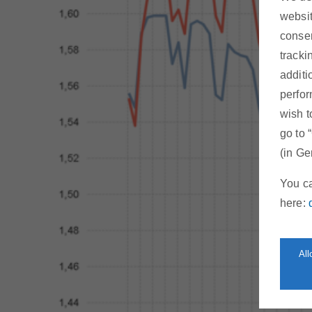
websit
consen
tracki
additi
perfor
wish t
go to 
(in Ge
You ca
here:
Al