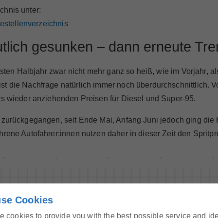
chnis unter:
destellenverzeichnis
eutlich gesunken – dann erneute T
ersten Halbjahr zwar nicht mehr ganz so heiß, wie im Vorjahr, 
st die Nachfrage natürlich immer noch überdurchschnittlich. 
rs wieder anziehenden Preisen für Diesel und Super-95.
h zurückgegangen, seit Ende Mai, Anfang Juni jedoch ging die
hrene Autofahrer:innen nutzen daher in dieser Zeit den Spritp
se Cookies
 cookies to provide you with the best possible service and id