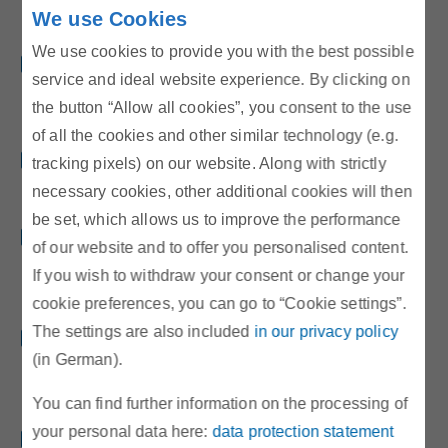
Herunterladen:
2014-10-23_Monitoring Report.pdf
(571,30
We use Cookies
kB)
We use cookies to provide you with the best possible
Monitoring Report Versorgungssicherheit Strom
service and ideal website experience. By clicking on
Oktober 2013
the button “Allow all cookies”, you consent to the use
Herunterladen:
2013-10-22_Monitoring Report.pdf
(386,30
kB)
of all the cookies and other similar technology (e.g.
Monitoring Report Versorgungssicherheit Strom
tracking pixels) on our website. Along with strictly
Oktober 2012
necessary cookies, other additional cookies will then
Herunterladen:
Monitoring-Report-2012.pdf
(864,20 kB)
be set, which allows us to improve the performance
Monitoring Report Versorgungssicherheit Strom
of our website and to offer you personalised content.
Vorausschau bis 2020
If you wish to withdraw your consent or change your
Publiziert Oktober 2011
cookie preferences, you can go to “Cookie settings”.
Herunterladen:
Monitoring Report_clean.pdf
(805,90 kB)
The settings are also included
in our privacy policy
Monitoring Report Strom 2008
(in German).
Die Versorgungssicherheit am österreichischen
Strommarkt bis 2018
You can find further information on the processing of
Herunterladen:
Monitoring_2018v2.pdf
(1.155,20 kB)
your personal data here:
data protection statement
Monitoring Report Strom 2007