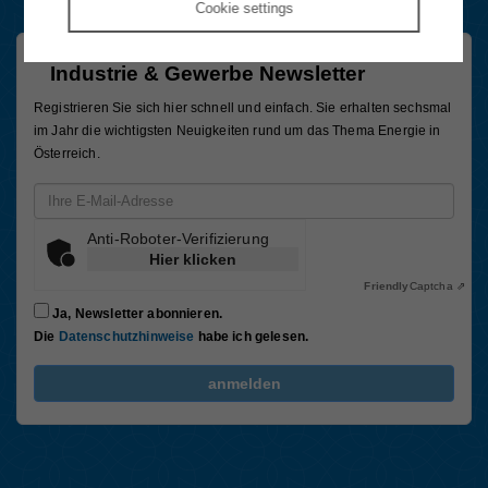
Cookie
settings
Industrie & Gewerbe Newsletter
Registrieren Sie sich hier schnell und einfach. Sie erhalten sechsmal
im Jahr die wichtigsten Neuigkeiten rund um das Thema Energie in
Österreich.
Email-Adresse
Anti-Roboter-Verifizierung
Hier klicken
Friendly
Captcha ⇗
Ja, Newsletter abonnieren.
Die
Datenschutzhinweise
habe ich gelesen.
FriendlyCaptcha Checkbox (keine Interaktion)
anmelden