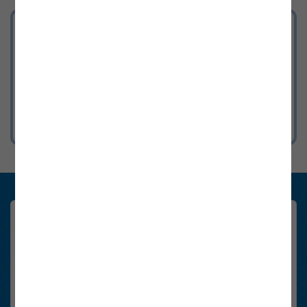
Energieversorgung aktuell
Aktuelle Informationen zur Versorgung
mit Strom & Gas in Österreich.
Konsument:innen Newsletter
Registrieren Sie sich hier schnell und einfach. Sie erhalten sechsmal
im Jahr die wichtigsten Neuigkeiten rund um das Thema Energie in
Österreich.
Email-Adresse