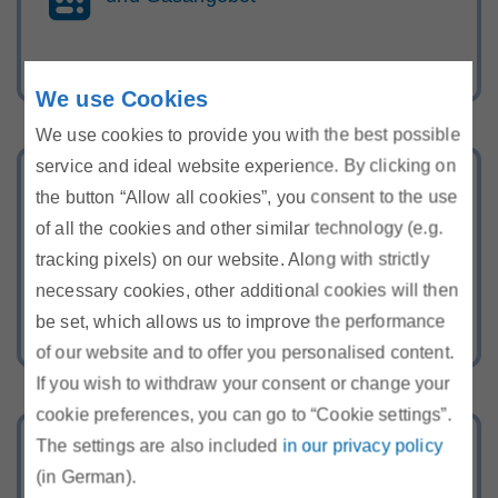
We use Cookies
We use cookies to provide you with the best possible
service and ideal website experience. By clicking on
Energie-Hotline
the button “Allow all cookies”, you consent to the use
Rufen Sie uns kostenlos an oder
of all the cookies and other similar technology (e.g.
tracking pixels) on our website. Along with strictly
schreiben Sie uns über unser
necessary cookies, other additional cookies will then
Kontaktformular
be set, which allows us to improve the performance
of our website and to offer you personalised content.
If you wish to withdraw your consent or change your
cookie preferences, you can go to “Cookie settings”.
The settings are also included
in our privacy policy
Bereich Recht
(in German).
Gesetze, Verordnungen, TOR, SOMA,