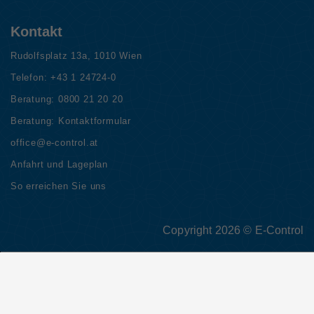
Kontakt
Rudolfsplatz 13a, 1010 Wien
Telefon:
+43 1 24724-0
Beratung:
0800 21 20 20
Beratung:
Kontaktformular
office@e-control.at
Anfahrt und Lageplan
So erreichen Sie uns
Copyright 2026 © E-Control