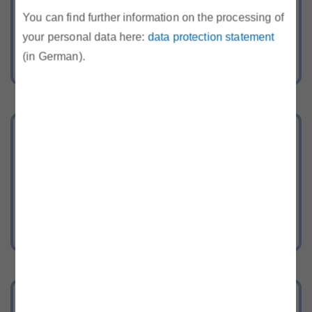
Begutachtungsentwürfe und
You can find further information on the processing of
your personal data here:
data protection statement
behördliche Entscheidungen der E-
(in German).
Control.
Remit
Neuigkeiten, relevante Dokumente,
FAQ und Hinweise zu REMIT
Stellenangebote