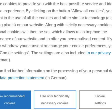
 cookies to provide you with the best possible service and id
e experience. By clicking on the button “Allow all cookies”, yo
t to the use of all the cookies and other similar technology (e.
ng pixels) on our website. Along with strictly necessary cookies
onal cookies will then be set, which allows us to improve the
mance of our website and to offer you personalised content. If 
o withdraw your consent or change your cookie preferences, y
“Cookie settings”. The settings are also included
in our privacy
rman).
P
n find further information on the processing of your personal d
l
data protection statement
(in German).
a
y
low recommended
Use only technically
Cookie
cookies
necessary cookies
settings
V