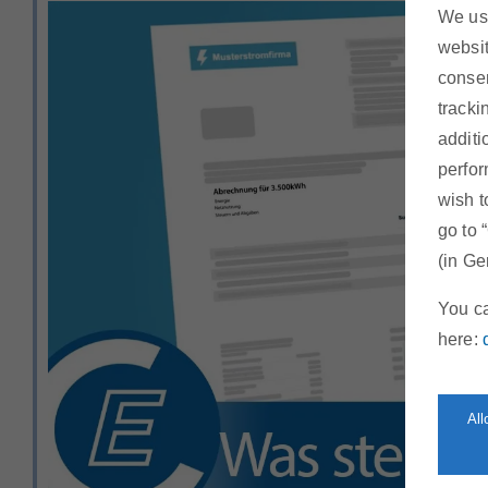
We use
websit
consen
tracki
additi
perfor
wish t
go to 
(in Ge
You ca
here:
Al