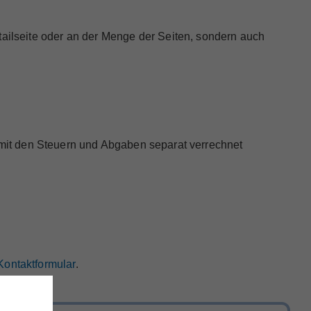
tailseite oder an der Menge der Seiten, sondern auch
it den Steuern und Abgaben separat verrechnet
Kontaktformular
.