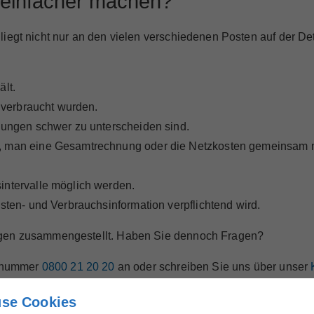
 einfacher machen?
iegt nicht nur an den vielen verschiedenen Posten auf der De
lt.
r verbraucht wurden.
nungen schwer zu unterscheiden sind.
, man eine Gesamtrechnung oder die Netzkosten gemeinsam m
intervalle möglich werden.
sten- und Verbrauchsinformation verpflichtend wird.
ungen zusammengestellt. Haben Sie dennoch Fragen?
onnummer
0800 21 20 20
an oder schreiben Sie uns über unser
se Cookies