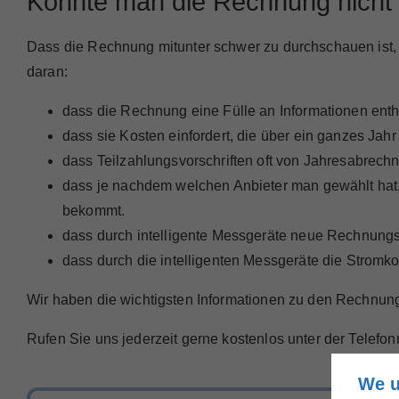
Könnte man die Rechnung nicht
Dass die Rechnung mitunter schwer zu durchschauen ist, l
daran:
dass die Rechnung eine Fülle an Informationen enthä
dass sie Kosten einfordert, die über ein ganzes Jah
dass Teilzahlungsvorschriften oft von Jahresabrech
dass je nachdem welchen Anbieter man gewählt hat
bekommt.
dass durch intelligente Messgeräte neue Rechnungs
dass durch die intelligenten Messgeräte die Stromko
Wir haben die wichtigsten Informationen zu den Rechn
Rufen Sie uns jederzeit gerne kostenlos unter der Telef
We u