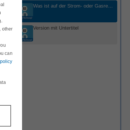
eal
Was ist auf der Strom- oder Gasrechnung eigentlich wichtig?
u
g.
Version mit Untertitel
, other
you
ou can
 policy
ata