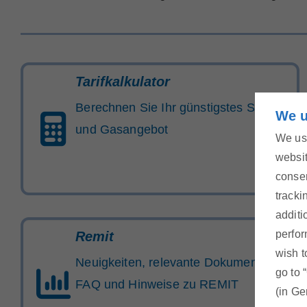
Tarifkalkulator
Berechnen Sie Ihr günstigstes Strom-
We u
und Gasangebot
We use
websit
consen
tracki
additi
perfor
Remit
wish t
Neuigkeiten, relevante Dokumente,
go to 
FAQ und Hinweise zu REMIT
(in Ge