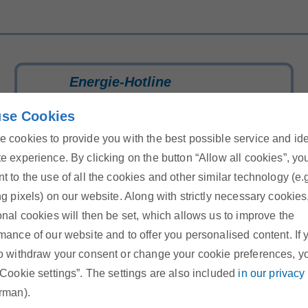
Energie-Hotline
Rufen Sie uns kostenlos an oder
se Cookies
schreiben Sie uns über unser
 cookies to provide you with the best possible service and id
Kontaktformular
e experience. By clicking on the button “Allow all cookies”, yo
t to the use of all the cookies and other similar technology (e.
ng pixels) on our website. Along with strictly necessary cookies
onal cookies will then be set, which allows us to improve the
mance of our website and to offer you personalised content. If 
Stellenangebote
o withdraw your consent or change your cookie preferences, y
Werden Sie Teil unseres Teams!
“Cookie settings”. The settings are also included
in our privacy
rman).