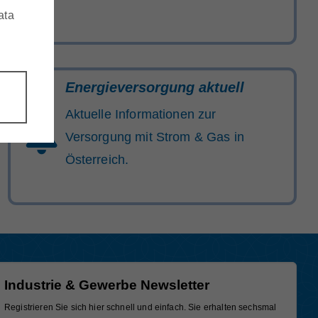
ata
Energieversorgung aktuell
Aktuelle Informationen zur
Versorgung mit Strom & Gas in
Österreich.
Industrie & Gewerbe Newsletter
Registrieren Sie sich hier schnell und einfach. Sie erhalten sechsmal