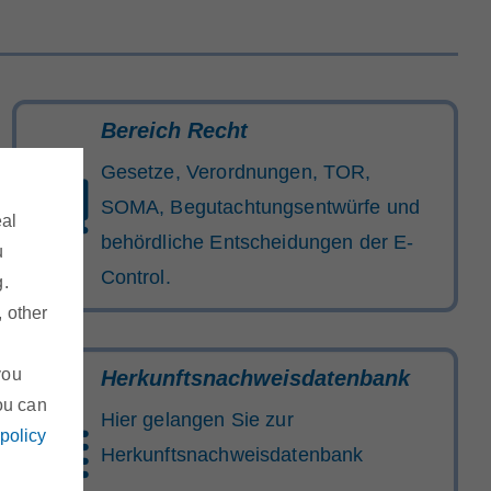
Bereich Recht
Gesetze, Verordnungen, TOR,
SOMA, Begutachtungsentwürfe und
eal
behördliche Entscheidungen der E-
u
Control.
g.
, other
you
Herkunftsnachweisdatenbank
ou can
Hier gelangen Sie zur
 policy
Herkunftsnachweisdatenbank