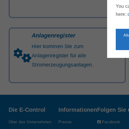
You ca
here:
Anlagenregister
Al
Hier kommen Sie zum
Anlagenregister für alle
Stromerzeugungsanlagen.
Die E-Control
Informationen
Folgen Sie
Über das Unternehmen
Presse
Facebook