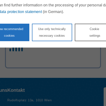
n find further information on the processing of your personal d
data protection statement
(in German).
Statistik
low recommended
Use only technically
Cookie
cookies
necessary cookies
settings
Hier kommen Sie direkt zum Statistik-
Teil
 uns
Kontakt
Rudolfsplatz 13a, 1010 Wien