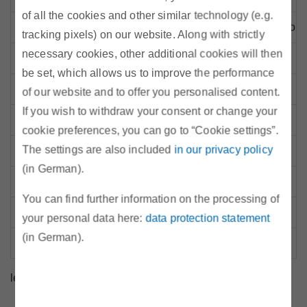
of all the cookies and other similar technology (e.g.
Salzburg AG für Energie, Verkehr und Telekommunikation
tracking pixels) on our website. Along with strictly
necessary cookies, other additional cookies will then
Scholt Energy Control GmbH
be set, which allows us to improve the performance
Stadtbetriebe Steyr GmbH
of our website and to offer you personalised content.
If you wish to withdraw your consent or change your
Stadtwerke Klagenfurt GmbH
cookie preferences, you can go to “Cookie settings”.
The settings are also included
in our privacy policy
TIGAS Erdgas Tirol GmbH
(in German).
Verbund AG
You can find further information on the processing of
VNG Austria GmbH
your personal data here:
data protection statement
(in German).
WINGAS GmbH
letzte Aktualisierung: Jänner 2024