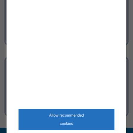
Hier kommen Sie direkt zum Statistik-
Teil
Energieversorgung aktuell
Aktuelle Informationen zur Versorgung
mit Strom & Gas in Österreich.
Allow recommended
cookies