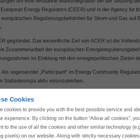
hungen um eine verstärkte Marktintegration bei der Setzung 
 of European Energy Regulators (CEER) und in der Agency for 
der europäischen Regulierungsbehörden für Strom und Gas auf 
n.
 gegründet. Das wesentliche Ziel von ACER ist die Vollendu
 die Zusammenarbeit der europäischen Energieregulierungsbehör
erungsrahmen im Einklang mit den energiepolitischen Zielen d
iv. Als sogenannter „Participant“ im Energy Community Regulat
 Südosteuropa aktiv voranzutreiben.
se Cookies
 cookies to provide you with the best possible service and id
e experience. By clicking on the button “Allow all cookies”, yo
Energie-Hotline
t to the use of all the cookies and other similar technology (e.
ng pixels) on our website. Along with strictly necessary cookies
Rufen Sie uns kostenlos an oder