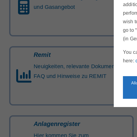
additi
und Gasangebot
perfor
wish t
go to 
(in Ge
You ca
Remit
here:
Neuigkeiten, relevante Dokumente,
FAQ und Hinweise zu REMIT
Al
Anlagenregister
Hier kommen Sie zum