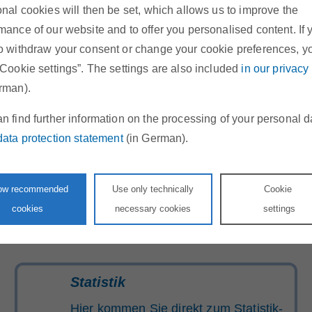
onal cookies will then be set, which allows us to improve the
schreiben Sie uns über unser
mance of our website and to offer you personalised content. If 
Kontaktformular
o withdraw your consent or change your cookie preferences, y
“Cookie settings”. The settings are also included
in our privacy
rman).
n find further information on the processing of your personal d
Stellenangebote
data protection statement
(in German).
Werden Sie Teil unseres Teams!
low recommended
Use only technically
Cookie
cookies
necessary cookies
settings
Statistik
Hier kommen Sie direkt zum Statistik-