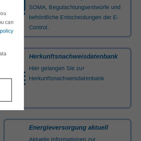
SOMA, Begutachtungsentwürfe und
you
behördliche Entscheidungen der E-
ou can
Control.
 policy
ata
Herkunftsnachweisdatenbank
Hier gelangen Sie zur
Herkunftsnachweisdatenbank
Energieversorgung aktuell
Aktuelle Informationen zur