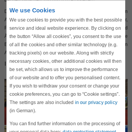
We use Cookies
Die häufigsten Themen bei unseren Gesprächen waren
Angebotsvergleiche mit unserem Tarifkalkulator,
We use cookies to provide you with the best possible
Preisänderungen, Fragen zu Energiegemeinschaften und
service and ideal website experience. By clicking on
Änderungen durch das neue
the button “Allow all cookies”, you consent to the use
Elektrizitätswirtschaftsgesetz (ElWG) sowie zu den
of all the cookies and other similar technology (e.g.
Aufgaben der E-Control allgemein.
tracking pixels) on our website. Along with strictly
necessary cookies, other additional cookies will then
Impressionen
be set, which allows us to improve the performance
of our website and to offer you personalised content.
If you wish to withdraw your consent or change your
cookie preferences, you can go to “Cookie settings”.
The settings are also included
in our privacy policy
(in German).
You can find further information on the processing of
your personal data here:
data protection statement