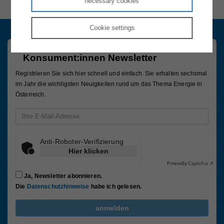
necessary cookies
Cookie
settings
Konsument:innen Newsletter
Registrieren Sie sich hier schnell und einfach. Sie erhalten sechsmal
im Jahr die wichtigsten Neuigkeiten rund um das Thema Energie in
Österreich.
Email-Adresse
Anti-Roboter-Verifizierung
Hier klicken
Friendly
Captcha ⇗
Ja, Newsletter abonnieren.
Die
Datenschutzhinweise
habe ich gelesen.
FriendlyCaptcha Checkbox (keine Interaktion)
anmelden