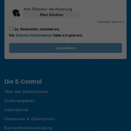
Anti-Roboter-Verifizierung
Spritsparen
Hier klicken
Energieeffizienz im Haushalt 4
Friendly
Captcha ⇗
Ja, Newsletter abonnieren.
Die
Datenschutzhinweise
habe ich gelesen.
FriendlyCaptcha Checkbox (keine Interaktion)
anmelden
Wie wird man eigentlich Prosumer?
Energieeffizienz im Haushalt 5
Die E-Control
Über das Unternehmen
Stellenangebote
International
Impressum & Datenschutz
Barrierefreiheitserklärung