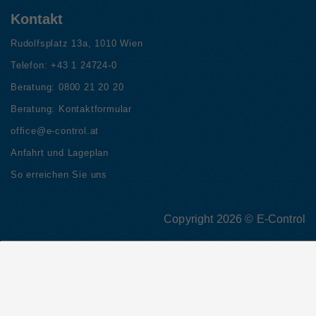
Kontakt
Rudolfsplatz 13a, 1010 Wien
Telefon:
+43 1 24724-0
Beratung:
0800 21 20 20
Beratung:
Kontaktformular
office@e-control.at
Anfahrt und Lageplan
So erreichen Sie uns
Copyright 2026 © E-Control