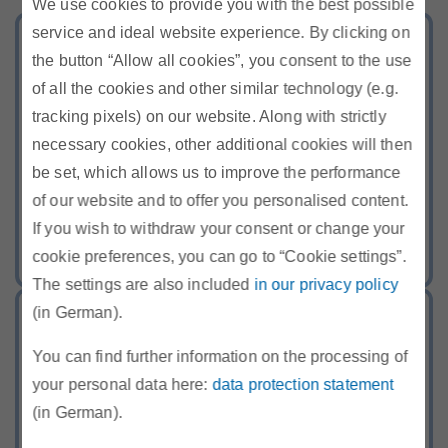
We use cookies to provide you with the best possible
Warum steigen die Gasnetzentgelte?
service and ideal website experience. By clicking on
the button “Allow all cookies”, you consent to the use
of all the cookies and other similar technology (e.g.
tracking pixels) on our website. Along with strictly
Wozu ist die Strom- & Gaskennzeichnung gut?
necessary cookies, other additional cookies will then
P
be set, which allows us to improve the performance
l
of our website and to offer you personalised content.
Wie ist das mit dem Zahlen beim Laden in der E-Mobilität?
If you wish to withdraw your consent or change your
a
cookie preferences, you can go to “Cookie settings”.
Achtung bei Haustürgeschäften
The settings are also included
in our privacy policy
y
Was hat es mit einem Standardlastprofil auf sich?
(in German).
V
You can find further information on the processing of
i
Achtung bei Haustürgeschäften
your personal data here:
data protection statement
Was bewirkt die E-Control am Energiemarkt?
(in German).
d