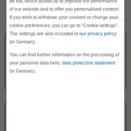
MB)
be set, which allows us to improve the performance
of our website and to offer you personalised content.
If you wish to withdraw your consent or change your
cookie preferences, you can go to “Cookie settings”.
The settings are also included
in our privacy policy
Tarifkalkulator
(in German).
Berechnen Sie Ihr günstigstes Strom-
You can find further information on the processing of
und Gasangebot
your personal data here:
data protection statement
(in German).
Energie-Hotline
Rufen Sie uns kostenlos an oder