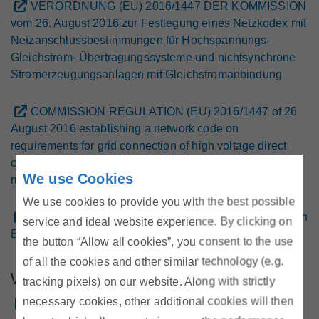
VERORDNUNG (EU) 2016/1447 DER KOMMISSION
vom 26. August 2016 zur Festlegung eines Netzkodex mit
Netzanschlussbestimmungen für Hochspannungs-
Gleichstrom- Übertragungssysteme und nichtsynchrone
Stromerzeugungsanlagen mit Gleichstromanbindung
COMMISSION REGULATION (EU) 2016/1447 of 26
August 2016 establishing a network code on
requirements for grid connection of high voltage direct
current systems and direct current-connected power park
We use Cookies
module
We use cookies to provide you with the best possible
Erläuterungsdokument zum HVDC Network Code von
service and ideal website experience. By clicking on
ENTSO-E
the button “Allow all cookies”, you consent to the use
of all the cookies and other similar technology (e.g.
Weitere Downloads
tracking pixels) on our website. Along with strictly
necessary cookies, other additional cookies will then
Kriterien für die Gewährung von Freistellungen (0,3