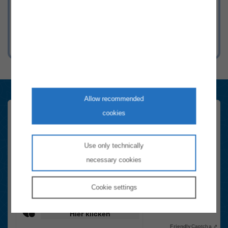
mit Strom & Gas in Österreich.
Allow recommended
cookies
Konsument:innen Newsletter
Registrieren Sie sich hier schnell und einfach. Sie erhalten sechsmal
im Jahr die wichtigsten Neuigkeiten rund um das Thema Energie in
Use only technically
Österreich.
necessary cookies
Email-Adresse
Cookie
settings
Anti-Roboter-Verifizierung
Hier klicken
Friendly
Captcha ⇗