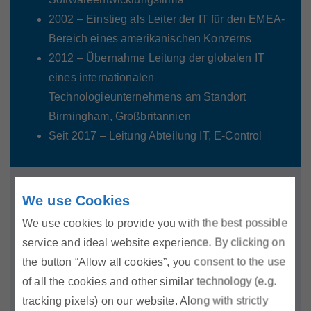
2002 – Einstieg als Leiter der IT für den EMEA-
Bereich eines amerikanischen Konzerns
2012 – Übernahme Leitung der globalen IT
eines internationalen
Technologieunternehmens am Standort
Birmingham, Großbritannien
Seit 2017 – Leitung Abteilung IT, E-Control
Aufgaben der Abteilung
We use Cookies
Planung und Umsetzung der IT-Strategie des
We use cookies to provide you with the best possible
Unternehmens
service and ideal website experience. By clicking on
Programm- & Systementwicklung
the button “Allow all cookies”, you consent to the use
Betrieb des Informationssicherheits-
of all the cookies and other similar technology (e.g.
Managementsystems (ISMS)
tracking pixels) on our website. Along with strictly