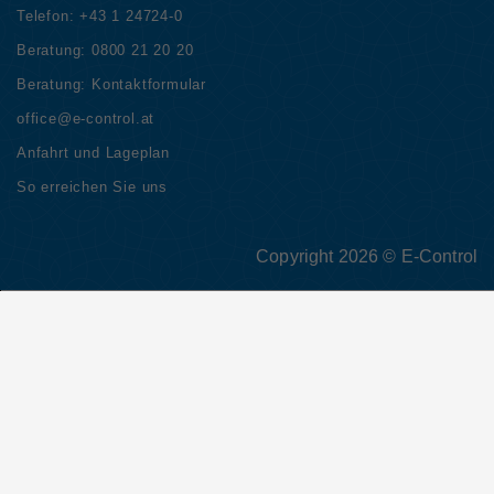
Telefon:
+43 1 24724-0
Beratung:
0800 21 20 20
Beratung:
Kontaktformular
office@e-control.at
Anfahrt und Lageplan
So erreichen Sie uns
Copyright 2026 © E-Control