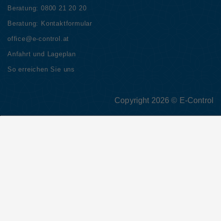
Beratung:
0800 21 20 20
Beratung:
Kontaktformular
office@e-control.at
Anfahrt und Lageplan
So erreichen Sie uns
Copyright 2026 © E-Control