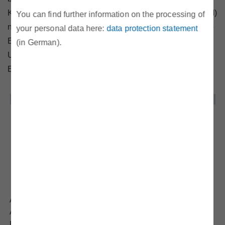
Kontrakte wie jene für das Gesamtjahr 2024 (Year-Ahead)
You can find further information on the processing of
notieren bei beachtlichen 55 EUR/MWh für Gas bzw. 145
your personal data here:
data protection statement
EUR/MWh für Strom und reflektieren somit weiterhin die
(in German).
Unsicherheit der Marktakteure über zukünftige
Entwicklungen.
Abb.: Großhandelspreise in Österreich; Quellen: Strom Day-
Ahead Marktkopplungsauktion (EPEX Spot,
EXAA,NordPool), Strom Year-Ahead Phelix-Futures (EEX),