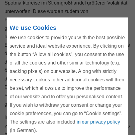
Spotmarktpreise im Stromgroßhandel größerer Volatilität
unterworfen. Diese wurden zudem von
Preisschwankungen der europäischen CO2-Zertifikate
We use Cookies
getrieben. Insgesamt etablierte sich im Zeitraum von Juni
bis August ein mittleres Preisniveau von etwa 90
We use cookies to provide you with the best possible
EUR/MWh. In diesem Kontext ist auch zu erwähnen, dass
service and ideal website experience. By clicking on
das österreichische Marktgebiet im August günstiger als
the button “Allow all cookies”, you consent to the use
das deutsche Marktgebiet war. Seit der deutsch-
of all the cookies and other similar technology (e.g.
österreichischen Gebotszonentrennung im Jahr 2018 ist
tracking pixels) on our website. Along with strictly
dies erst der zweite Monat, in welchem das der Fall war.
necessary cookies, other additional cookies will then
Die gute Verfügbarkeit österreichischer
be set, which allows us to improve the performance
Speicherkraftwerke ermöglichte hierbei vor allem
of our website and to offer you personalised content.
günstigere Preise in den Nacht- und Spitzenlaststunden.
If you wish to withdraw your consent or change your
cookie preferences, you can go to “Cookie settings”.
Im börslichen Terminhandel werden die Kontrakte für das
The settings are also included
in our privacy policy
vierte Quartal 2023 derzeit bei etwa 45 EUR/MWh für Gas
(in German).
bzw. 125 EUR/MWh für Strom gehandelt. Langfristigere