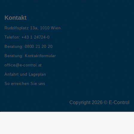
Kontakt
Rudolfsplatz 13a, 1010 Wien
Telefon:
+43 1 24724-0
Beratung:
0800 21 20 20
Beratung:
Kontaktformular
office@e-control.at
Anfahrt und Lageplan
So erreichen Sie uns
Copyright 2026 © E-Control