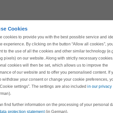
se Cookies
 cookies to provide you with the best possible service and id
e experience. By clicking on the button “Allow all cookies”, yo
t to the use of all the cookies and other similar technology (e.
ng pixels) on our website. Along with strictly necessary cookies
onal cookies will then be set, which allows us to improve the
be/qAuI3VWyHGs
mance of our website and to offer you personalised content. If 
o withdraw your consent or change your cookie preferences, y
“Cookie settings”. The settings are also included
in our privacy
rman).
n find further information on the processing of your personal d
data protection statement
(in German).