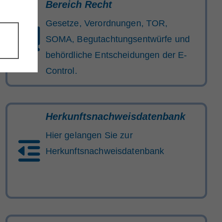
Bereich Recht
Gesetze, Verordnungen, TOR,
SOMA, Begutachtungsentwürfe und
behördliche Entscheidungen der E-
Control.
Herkunftsnachweisdatenbank
Hier gelangen Sie zur
Herkunftsnachweisdatenbank