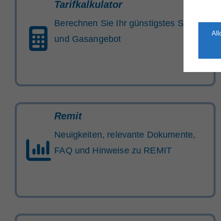
Tarifkalkulator
Berechnen Sie Ihr günstigstes Strom-
Al
und Gasangebot
Remit
Neuigkeiten, relevante Dokumente,
FAQ und Hinweise zu REMIT