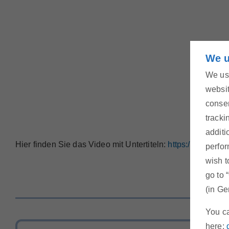
We u
We use
websit
consen
tracki
additi
Hier finden Sie das Video mit Untertiteln:
https://youtu.
perfor
wish t
go to 
(in Ge
You ca
here: