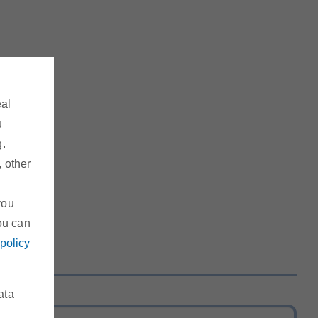
eal
u
g.
, other
you
ou can
 policy
ata