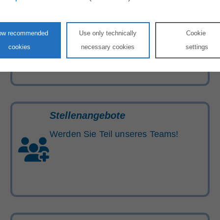
Energie-Hotline
Rufen Sie uns kostenlos an oder
low recommended
Use only technically
Cookie
schreiben Sie uns über unser
cookies
necessary cookies
settings
Kontaktformular
Stellenangebote
Werden Sie Teil unseres Teams!