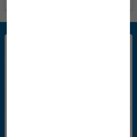
und
Konsument:innen Newsletter
Registrieren Sie sich hier schnell und einfach. Sie erhalten sechsmal
im Jahr die wichtigsten Neuigkeiten rund um das Thema Energie in
Österreich.
Email-Adresse
Anti-Roboter-Verifizierung
Hier klicken
Friendly
Captcha ⇗
Ja, Newsletter abonnieren.
Die
Datenschutzhinweise
habe ich gelesen.
FriendlyCaptcha Checkbox (keine Interaktion)
anmelden