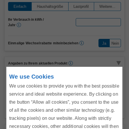
Marktteilnehmer
Einfach
Haushaltsgröße
Lastprofil
Weitere...
Ihr Verbrauch in kWh /
(
Jahr
n
u
Über Uns
r
Einmalige Wechselrabatte miteinbeziehen
n
u
m
e
Angaben zu Ihrem aktuellen Produkt
r
i
We use Cookies
s
Ihre Marke
c
We use cookies to provide you with the best possible
h
Ihr Produkt
)
service and ideal website experience. By clicking on
Neuer Lieferant bei Übersiedlung?
the button “Allow all cookies”, you consent to the use
of all the cookies and other similar technology (e.g.
Manuelle Eingabe?
tracking pixels) on our website. Along with strictly
necessary cookies, other additional cookies will then