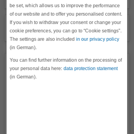
Spezialangebote
be set, which allows us to improve the performance
of our website and to offer you personalised content.
If you wish to withdraw your consent or change your
Abfrage starten
cookie preferences, you can go to “Cookie settings”.
Formular leeren und neu starten
The settings are also included
in our privacy policy
(in German).
You can find further information on the processing of
Ihr objektiver Vergleich für Strom und Gas
your personal data here:
data protection statement
Der Tarifkalkulator erstellt für Sie mit wenigen Klicks den
(in German).
vollständigen Vergleich aller für Sie in Frage kommenden
Strom- und Gasangebote.
Dazu brauchen Sie lediglich Ihre Postleitzahl sowie Ihren Strom-
bzw. Gas-Jahresverbrauch in kWh einzugeben. Weitere
Eingaben in den Feldern darunter sind optional. Mit diesen
können Sie gegebenenfalls Ihre Vergleichsberechnung noch
weiter an Ihre Verbrauchssituation anpassen.
Energiepreisänderungen
Eine Übersicht aller aktuellen, in den Tarifkalkulator gemeldeten