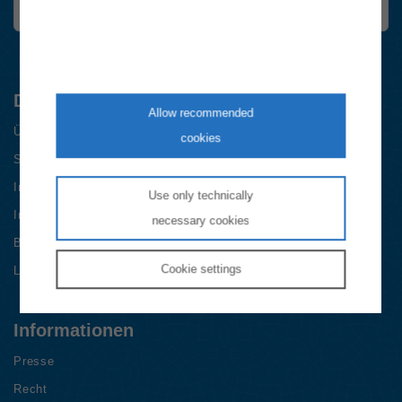
Die E-Control
Allow recommended
Über das Unternehmen
cookies
Stellenangebote
International
Use only technically
Impressum & Datenschutz
necessary cookies
Barrierefreiheitserklärung
Cookie
settings
Login
Informationen
Presse
Recht