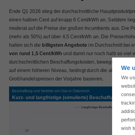
Ende Q1 2026 stieg der durchschnittliche Hauptproduktpre
einen halben Cent auf knapp 6 Cent/kWh an. Seitdem lieg
moderat auf die Preise der großen Incumbents aus. Die Pr
(mehr als 50%) auf über 4,5 Cent/kWh an. Die Preiserhöhun
halten sich die
billigsten Angebote
im Durchschnitt bei 
von rund 1,5 Cent/kWh
und damit nur noch halb so viel 
durchschnittlichen Beschaffungskosten, bewegen sich jed
We u
auf einem höheren Niveau, bedingt durch die aktuellen ge
We use
Großhandelspreisen der Vorjahre basieren.
websit
consen
tracki
additi
perfor
wish t