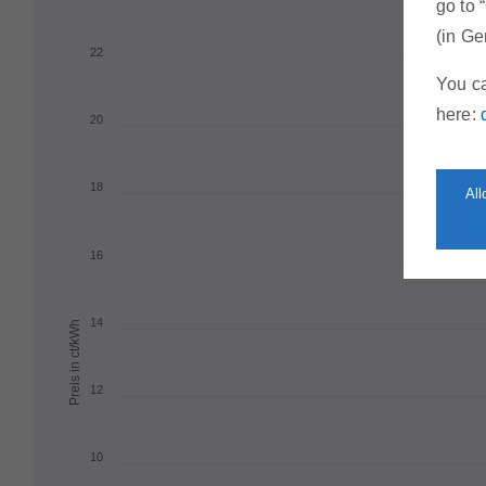
go to 
(in Ge
You ca
here:
Al