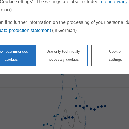
“Cookie settings”. The settings are also included
in our privacy
rman).
n find further information on the processing of your personal d
data protection statement
(in German).
low recommended
Use only technically
Cookie
cookies
necessary cookies
settings