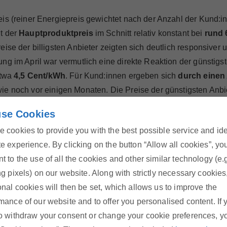
is (reiner Energiepreis gewichtet nach der Anzahl der Kund:i
t der
Hauptproduktpreis
im Schnitt relativ konstant bei
rund 
eise der billigsten Anbieter zeigten sich deutlich responsiv
g im April war vermutlich eine direkte Reaktion der günstigst
etwa
4,5 Cent/kWh
. Für Kund:innen ergeben sich
durch einen
wie noch vor einigen Monaten. Die Preise der günstigsten Anbi
och inzwischen um etwa einen Cent/kWh darüber. Die kurzfris
se Cookies
opolitischen Entwicklungen, während die langfristigen Kosten
 cookies to provide you with the best possible service and id
e experience. By clicking on the button “Allow all cookies”, yo
t to the use of all the cookies and other similar technology (e.
ng pixels) on our website. Along with strictly necessary cookies
onal cookies will then be set, which allows us to improve the
mance of our website and to offer you personalised content. If 
o withdraw your consent or change your cookie preferences, y