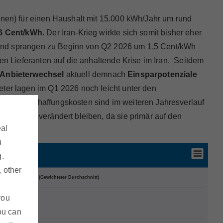
nnen) für einen Haushalt mit 15.000 kWh/Jahr um rund
6 Cent/kWh
. Der Iran-Krieg wirkte sich somit bisher eher
er und sprangen zu Beginn von Q2 2026 um 1,5 Cent/kWh
en Lieferanten auf die anhaltende Krise im Iran. Seitdem
 Anbieterwechsel
aktuell
demnach
Einsparpotenziale
eter lagen im Q1 2026 noch leicht unter den
tigen Beschaffungskosten sind im weiteren Jahresverlauf
 nahezu unverändert bleiben, da sie primär auf den
eal
u
g.
, other
you
ou can