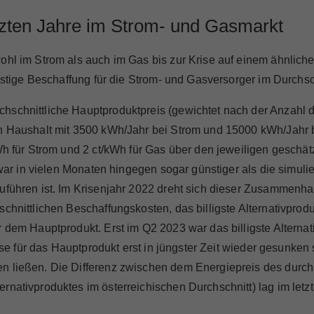
tzten Jahre im Strom- und Gasmarkt
ohl im Strom als auch im Gas bis zur Krise auf einem ähnliche
istige Beschaffung für die Strom- und Gasversorger im Durchschn
hschnittliche Hauptproduktpreis (gewichtet nach der Anzahl 
en Haushalt mit 3500 kWh/Jahr bei Strom und 15000 kWh/Jahr 
kWh für Strom und 2 ct/kWh für Gas über den jeweiligen gesch
er war in vielen Monaten hingegen sogar günstiger als die sim
zuführen ist. Im Krisenjahr 2022 dreht sich dieser Zusammenh
chnittlichen Beschaffungskosten, das billigste Alternativprod
r dem Hauptprodukt. Erst im Q2 2023 war das billigste Alterna
reise für das Hauptprodukt erst in jüngster Zeit wieder gesunk
n ließen. Die Differenz zwischen dem Energiepreis des durch
rnativproduktes im österreichischen Durchschnitt) lag im let