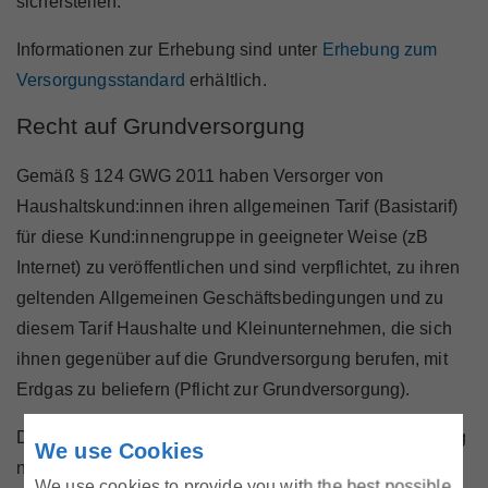
sicherstellen.
Informationen zur Erhebung sind unter
Erhebung zum
Versorgungsstandard
erhältlich.
Recht auf Grundversorgung
Gemäß § 124 GWG 2011 haben Versorger von
Haushaltskund:innen ihren allgemeinen Tarif (Basistarif)
für diese Kund:innengruppe in geeigneter Weise (zB
Internet) zu veröffentlichen und sind verpflichtet, zu ihren
geltenden Allgemeinen Geschäftsbedingungen und zu
diesem Tarif Haushalte und Kleinunternehmen, die sich
ihnen gegenüber auf die Grundversorgung berufen, mit
Erdgas zu beliefern (Pflicht zur Grundversorgung).
Die E-Control ist hierbei ermächtigt, mit einer Verordnung
We use Cookies
nähere Bestimmungen über die Zumutbarkeit einer
We use cookies to provide you with the best possible