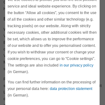
Grundversorgung und über die Gestaltung der Tarife für
service and ideal website experience. By clicking on
Haushalte und Kleinunternehmen festzulegen.
the button “Allow all cookies”, you consent to the use
Ersatzversorgung mit Energie
of all the cookies and other similar technology (e.g.
tracking pixels) on our website. Along with strictly
Wird ein für die Versorgung von Kund:innen relevantes
necessary cookies, other additional cookies will then
Vertragsverhältnis gekündigt (zB zwischen
be set, which allows us to improve the performance
Bilanzierungsstelle und Bilanzgruppenverantwortlichen
of our website and to offer you personalised content.
oder zwischen Bilanzgruppenverantwortlichen und
If you wish to withdraw your consent or change your
Versorger), so ist dies der Regulierungsbehörde, dem
cookie preferences, you can go to “Cookie settings”.
Marktgebietsmanager und den Netzbetreibern mit
The settings are also included
in our privacy policy
sofortiger Wirkung mitzuteilen.
(in German).
Für jedes Netzgebiet der Verteilernetzbetreiber, in dem
You can find further information on the processing of
sich betroffene Kund:innen befinden, hat die E-Control mit
your personal data here:
data protection statement
Losentscheid zu bestimmen, welchem neuen Versorger
(in German).
diese zuzuordnen sind. Sollte ein Versorger mitteilen,