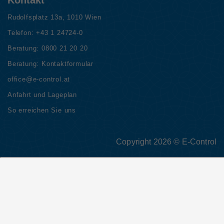
Rudolfsplatz 13a, 1010 Wien
Telefon:
+43 1 24724-0
Beratung:
0800 21 20 20
Beratung:
Kontaktformular
office@e-control.at
Anfahrt und Lageplan
So erreichen Sie uns
Copyright 2026 © E-Control