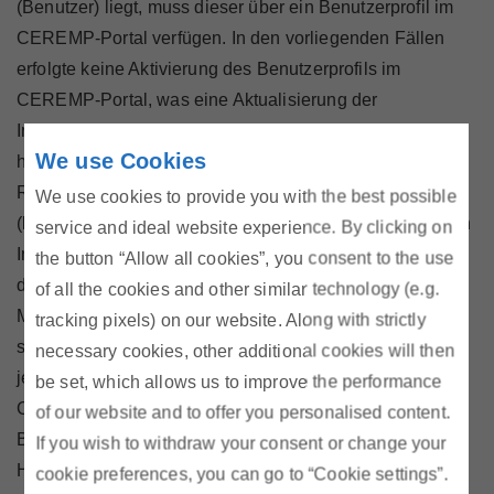
(Benutzer) liegt, muss dieser über ein Benutzerprofil im
CEREMP-Portal verfügen. In den vorliegenden Fällen
erfolgte keine Aktivierung des Benutzerprofils im
CEREMP-Portal, was eine Aktualisierung der
Informationen im Portal unmöglich machte. Darüber
We use Cookies
hinaus entsprachen die in den jeweiligen
Registrierungsdatensätzen hinterlegten Informationen
We use cookies to provide you with the best possible
(beispielsweise Firmenanschrift, Veröffentlichungsort von
service and ideal website experience. By clicking on
Insider Information und Unternehmenswebseite) nicht
the button “Allow all cookies”, you consent to the use
dem aktuellen Stand des Wissens. Registrierte
of all the cookies and other similar technology (e.g.
Marktteilnehmer müssen nach Art 9 Abs 5 REMIT
tracking pixels) on our website. Along with strictly
sicherstellen, dass die übermittelten Informationen
necessary cookies, other additional cookies will then
jederzeit korrekt sind. Insbesondere Abschnitt 1 in der
be set, which allows us to improve the performance
CEREMP-Registrierung kommt hier besondere
of our website and to offer you personalised content.
Bedeutung zu, da die Angaben öffentlich über die ACER
If you wish to withdraw your consent or change your
Homepage einsehbar sind
https://www.acer-
cookie preferences, you can go to “Cookie settings”.