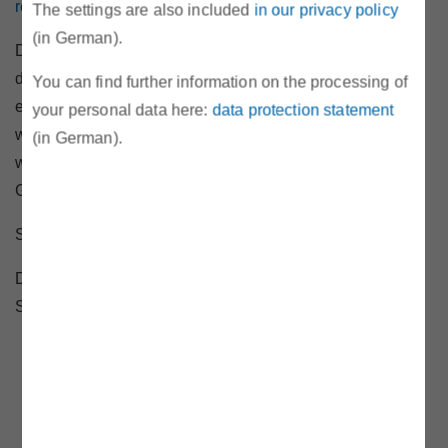
remit.eu/portal/mp-details?ac=A00116387.FR&tab=2
.
The settings are also included
in our privacy policy
(in German).
Drei Verfahren konnten eingestellt werden, da entweder
durch den Marktteilnehmer ein CEREMP-Benutzerprofil
You can find further information on the processing of
erstellt und die erforderlichen Korrekturen durchgeführt
your personal data here:
data protection statement
wurden oder, da im Zuge des Verfahrens festgestellt
(in German).
wurde, dass der Marktteilnehmer nicht mehr am
Großhandelsmarkt aktiv ist.
Straferkenntnis des Magistrats der Stadt Wien:
Die Änderungen in der REMIT-Registrierung der NRG
Services GmbH, betreffend
die Firmenanschrift,
den Link zum Veröffentlichungsort von
Insiderinformationen und
den Link zur Unternehmenswebseite