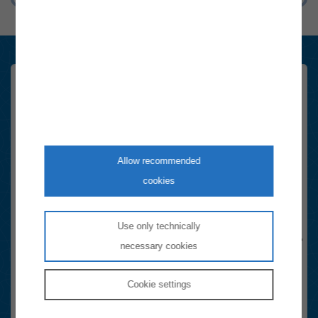
Konsument:innen Newsletter
Registrieren Sie sich hier schnell und einfach. Sie erhalten sechsmal
im Jahr die wichtigsten Neuigkeiten rund um das Thema Energie in
Österreich.
Allow recommended
Email-Adresse
cookies
Anti-Roboter-Verifizierung
Hier klicken
Use only technically
Friendly
Captcha ⇗
necessary cookies
Ja, Newsletter abonnieren.
Die
Datenschutzhinweise
habe ich gelesen.
Cookie
settings
FriendlyCaptcha Checkbox (keine Interaktion)
anmelden