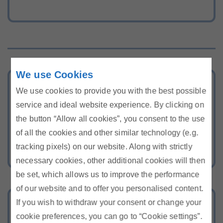
We use Cookies
Tarifkalkulator
We use cookies to provide you with the best possible
Berechnen Sie Ihr günstigstes Strom-
service and ideal website experience. By clicking on
the button “Allow all cookies”, you consent to the use
und Gasangebot
of all the cookies and other similar technology (e.g.
tracking pixels) on our website. Along with strictly
necessary cookies, other additional cookies will then
be set, which allows us to improve the performance
of our website and to offer you personalised content.
If you wish to withdraw your consent or change your
Energie-Hotline
cookie preferences, you can go to “Cookie settings”.