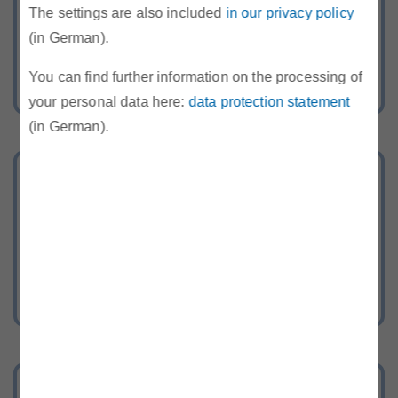
Rufen Sie uns kostenlos an oder
The settings are also included
in our privacy policy
schreiben Sie uns über unser
(in German).
Kontaktformular
You can find further information on the processing of
your personal data here:
data protection statement
(in German).
Bereich Recht
Gesetze, Verordnungen, TOR, SOMA,
Begutachtungsentwürfe und
behördliche Entscheidungen der E-
Control.
Remit