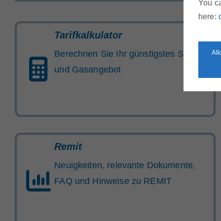
You ca
here:
Tarifkalkulator
Berechnen Sie Ihr günstigstes Strom-
Al
und Gasangebot
Remit
Neuigkeiten, relevante Dokumente,
FAQ und Hinweise zu REMIT