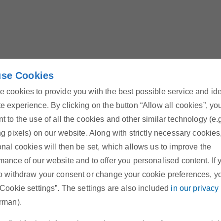
se Cookies
)
 cookies to provide you with the best possible service and id
e experience. By clicking on the button “Allow all cookies”, yo
t to the use of all the cookies and other similar technology (e.
ng pixels) on our website. Along with strictly necessary cookies
s 2006 (0,1 MB)
onal cookies will then be set, which allows us to improve the
mance of our website and to offer you personalised content. If 
o withdraw your consent or change your cookie preferences, y
“Cookie settings”. The settings are also included
in our privacy
)
rman).