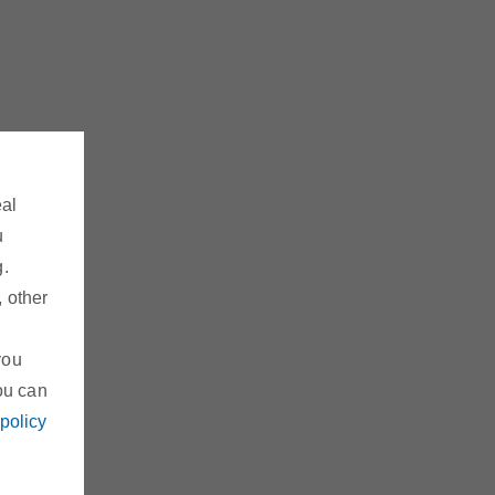
eal
u
g.
, other
you
ou can
 policy