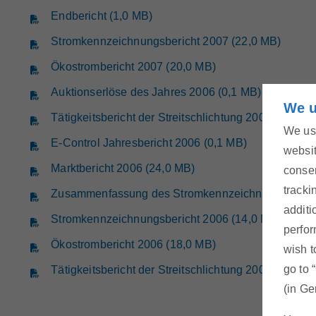
Endbericht (1,0 MB)
Stromkennzeichnungsbericht 2007 (22,0 MB)
Ökostrombericht 2007 (20,0 MB)
Auktionserlöse des Jahres 2006 (0,1 MB)
We u
Tätigkeitsbericht der Streitschlichtung 2006 (0,1 MB
We use
E-Control Jahresbericht 2006 (0,1 MB)
websit
Marktbericht 2006 (24,0 MB)
consen
tracki
Zusammenfassung des Stromkennzeichnungsbericht
additi
Stromkennzeichnungsbericht 2006 (14,0 MB)
perfor
Ökostrombericht 2006 (18,0 MB)
wish t
go to 
Tätigkeitsbericht der Streitschlichtung 2005 (0,1 MB
(in Ge