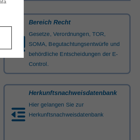
ata
Bereich Recht
Gesetze, Verordnungen, TOR,
SOMA, Begutachtungsentwürfe und
behördliche Entscheidungen der E-
Control.
Herkunftsnachweisdatenbank
Hier gelangen Sie zur
Herkunftsnachweisdatenbank