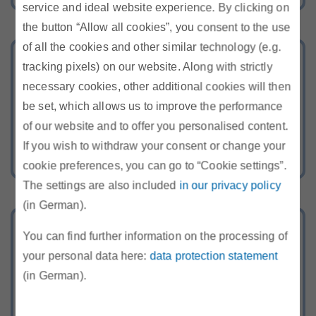
service and ideal website experience. By clicking on
the button “Allow all cookies”, you consent to the use
of all the cookies and other similar technology (e.g.
Remit
tracking pixels) on our website. Along with strictly
necessary cookies, other additional cookies will then
Neuigkeiten, relevante Dokumente,
be set, which allows us to improve the performance
FAQ und Hinweise zu REMIT
of our website and to offer you personalised content.
If you wish to withdraw your consent or change your
cookie preferences, you can go to “Cookie settings”.
The settings are also included
in our privacy policy
(in German).
Stellenangebote
You can find further information on the processing of
your personal data here:
data protection statement
Werden Sie Teil unseres Teams!
(in German).