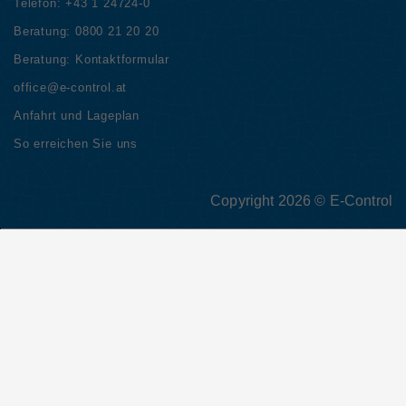
Telefon:
+43 1 24724-0
Beratung:
0800 21 20 20
Beratung:
Kontaktformular
office@e-control.at
Anfahrt und Lageplan
So erreichen Sie uns
Copyright 2026 © E-Control