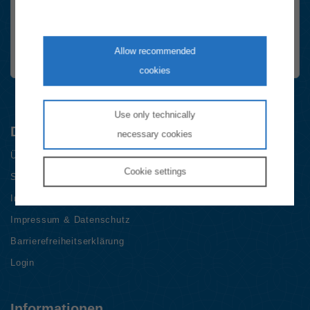
Ja, Newsletter abonnieren.
Die
Datenschutzhinweise
habe ich gelesen.
FriendlyCaptcha Checkbox (keine Interaktion)
Allow recommended
anmelden
cookies
Use only technically
Die E-Control
necessary cookies
Über das Unternehmen
Cookie
settings
Stellenangebote
International
Impressum & Datenschutz
Barrierefreiheitserklärung
Login
Informationen