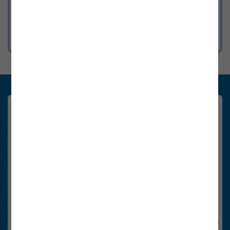
mit Strom & Gas in Österreich.
Konsument:innen Newsletter
Registrieren Sie sich hier schnell und einfach. Sie erhalten sechsmal
im Jahr die wichtigsten Neuigkeiten rund um das Thema Energie in
Österreich.
Email-Adresse
Anti-Roboter-Verifizierung
Hier klicken
Friendly
Captcha ⇗