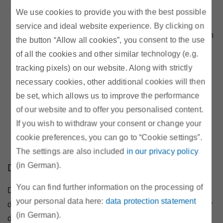
wie man Energie sparen kann, kann auch Geld
We use cookies to provide you with the best possible
sparen.
service and ideal website experience. By clicking on
Bewusstseinsbildung für das Thema Energiesparen
the button “Allow all cookies”, you consent to the use
– verbunden mit Multiplikatorenwirkung – ein
of all the cookies and other similar technology (e.g.
Haushalt, der Geld einsparen kann, erzählt es
tracking pixels) on our website. Along with strictly
weiter.
necessary cookies, other additional cookies will then
Gerätetausch – den Haushalten fehlt oft das Geld,
be set, which allows us to improve the performance
um sich neue Haushaltsgeräte leisten zu können.
of our website and to offer you personalised content.
Daher unterstützen wir mit effizienten Geräten, die
If you wish to withdraw your consent or change your
einen hohen Beitrag zur Senkung des
cookie preferences, you can go to “Cookie settings”.
Energieverbrauchs leisten.
The settings are also included
in our privacy policy
(in German).
Die Kooperationspartner
You can find further information on the processing of
Die Energieberatungen werden im Auftrag der E-Control
your personal data here:
data protection statement
durch die ARGE Energieberatung Wien durchgeführt. Für
(in German).
die kostenlose Bereitstellung von hocheffizienten