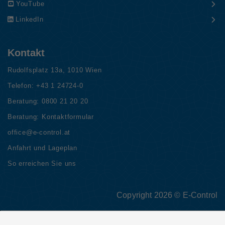
YouTube
LinkedIn
Kontakt
Rudolfsplatz 13a, 1010 Wien
Telefon:
+43 1 24724-0
Beratung:
0800 21 20 20
Beratung:
Kontaktformular
office@e-control.at
Anfahrt und Lageplan
So erreichen Sie uns
Copyright 2026 © E-Control