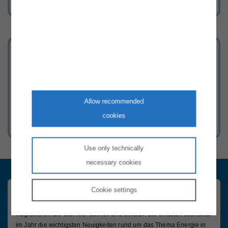
Energieversorgung aktuell
Aktuelle Informationen zur Versorgung
mit Strom & Gas in Österreich.
Allow recommended
cookies
Use only technically
necessary cookies
Cookie
settings
Konsument:innen Newsletter
Registrieren Sie sich hier schnell und einfach. Sie erhalten sechsmal
im Jahr die wichtigsten Neuigkeiten rund um das Thema Energie in