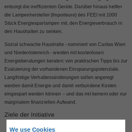
entsorgt die ineffizienten Geräte. Darüber hinaus helfen
die Lampenhersteller (Importeure) des FEEI mit 1000
Stück Energiesparlampen mit, den Energieverbrauch in
den Haushalten zu senken.
Sozial schwache Haushalte - nominiert von Caritas Wien
und Niederösterreich - werden mit kostenlosen
Energieberatungen beraten: von praktischen Tipps bis zur
Evaluierung der vorhandenen Einsparungspotenziale.
Langfristige Verhaltensänderungen sollen angeregt
werden damit Energie und damit verbundene Kosten
eingespart werden können – und das mit keinem oder nur
marginalem finanziellen Aufwand.
Ziele der Initiative
Beratung für Verhaltensänderung – nur wer weiß,
We use Cookies