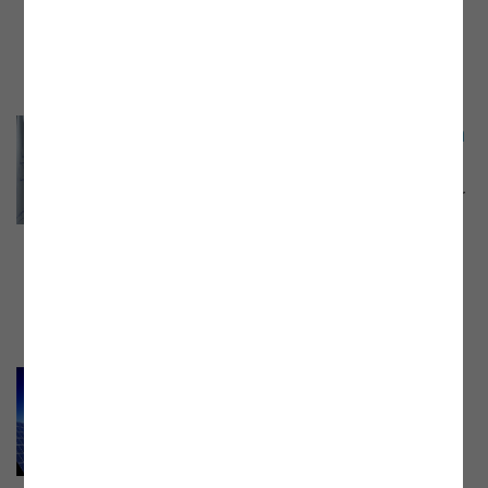
Energieeffizienz der E-Control, vom 11.
Juli 2023. Aufzeichnung jetzt online.
Webinar der E-Control „Women in
the Energy Sector”
Webinar mit Mag. Andrea Lenauer, Senior
Advisor International Relations der E-
Control, vom 17.05.2023. Aufzeichnung
und Präsentationsunterlage jetzt online.
Webinar der E-Control „Das Jahr
2022: Strom- und Gasverbrauch
in Zeiten der Krise“
Webinar mit Mag. Johannes Mayer, Leiter