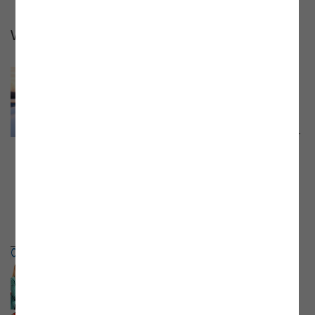
Webinare 2023
Webinar der E-Control:
"Abrechnung von Gaskund:innen
ab 1. Jänner 2024"
Webinar mit Mag. Markus Krug, Stv. Leiter
der Abteilung Gas der E-Control, vom 28.
November 2023. Aufzeichnung und
Präsentationsunterlage jetzt online.
Online-Talk der E-Control „PV als
Beitrag zur Energiewende – wie
kann das gelingen?“
Online-Talk mit Vera Immitzer,