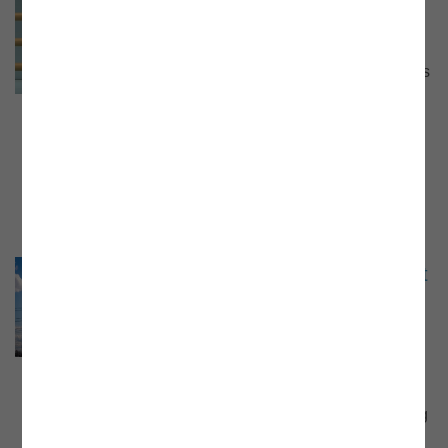
Webinar Europäischer Gasmarkt
Webinar vom 2. Februar 2022 mit Mag.
Markus Krug, Stv. Leiter der Abteilung Gas
der E-Control, und Mag. Karoline
Narodoslawsky, Gasexpertin der E-
Control. Präsentationsunterlage und
Aufzeichnung jetzt online.
Webinar „Regelreserve: der Markt
am Puls des Netzes“
Webinar vom 25. März 2022 mit DI Dr.
Christine Materazzi-Wagner, Leiterin der
Abteilung Strom der E-Control.
Präsentationsunterlage und Aufzeichnung
jetzt online.