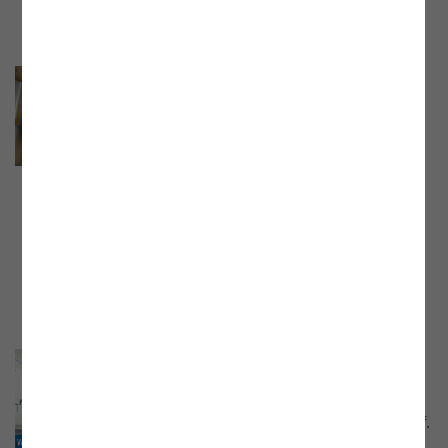
Webinar „Erneuerbares-Gas-
Gesetz – wie sich die E-Control
darauf vorbereitet”
Webinar mit Dr. Harald Proidl, Leiter
Erneuerbare Energien / Leiter
Energieeffizienzmonitoringstelle der E-
Control vom 20.03.2024. Aufzeichnung
und Präsentationsunterlage jetzt online.
Online-Talk: „Wettbewerb bei
Strom und Gas...
Die Aufzeichnung des Gesprächs mit Prof.