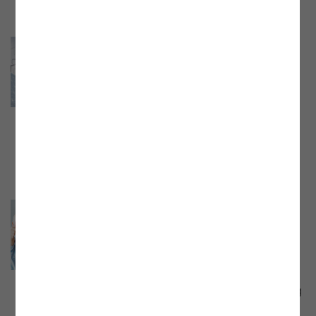
Webinar der E-Control „Gas- und
Stromstatistik 2023“
Webinar mit Mag. Johannes Mayer, Leiter
der Abteilung Volkswirtschaft der E-
Control, vom 22.05.2024. Aufzeichnung
und Präsentationsunterlage jetzt online!
Webinar: „Konsument:innen im
Fokus”
Webinar mit Mag. Christina Veigl, LL.M.,
Leiterin der Abteilung Endkunden der E-
Control, vom 30. April 2024. Aufzeichnung
und Präsentationsunterlage jetzt online.