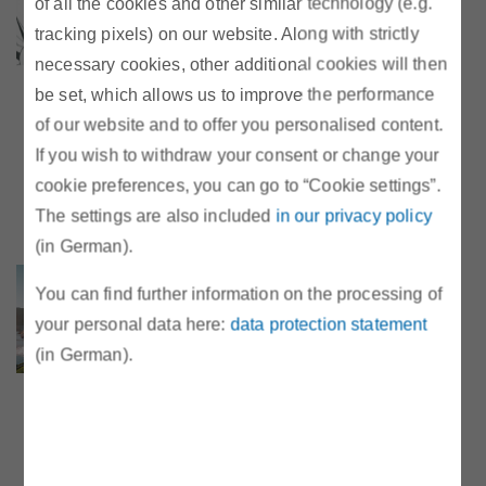
Monitoringstelle – Tasks, Duties,
of all the cookies and other similar technology (e.g.
Progress“
tracking pixels) on our website. Along with strictly
Webinar mit Dr. Harald Proidl, Leiter
necessary cookies, other additional cookies will then
Erneuerbare Energien/Leiter
be set, which allows us to improve the performance
Energieeffizienzmonitoringstelle der E-
of our website and to offer you personalised content.
Control, vom 21.11.2024. Aufzeichnung
If you wish to withdraw your consent or change your
und Präsentationsunterlage jetzt online.
cookie preferences, you can go to “Cookie settings”.
The settings are also included
in our privacy policy
(in German).
Webinar „Strom- und
You can find further information on the processing of
Gaskennzeichnung – wie
your personal data here:
data protection statement
erneuerbar ist unsere
(in German).
Energieversorgung?"
Webinar mit Dr. Harald Proidl, Leiter
Erneuerbare Energien/Leiter
Energieeffizienzmonitoringstelle der E-