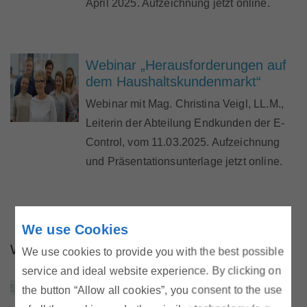
April 2025. Aufzeichnung jetzt online.
Webinar „Herausforderungen auf
dem Haushaltskundenmarkt“
Webinar mit Mag. Christina Veigl, LL.M.,
Leiterin der Abteilung Endkunden der E-
Control, vom 11.03.2025. Aufzeichnung
und Präsentationsunterlage jetzt online.
We use Cookies
Webinare 2024
We use cookies to provide you with the best possible
service and ideal website experience. By clicking on
the button “Allow all cookies”, you consent to the use
Webinar „Energieeffizienz