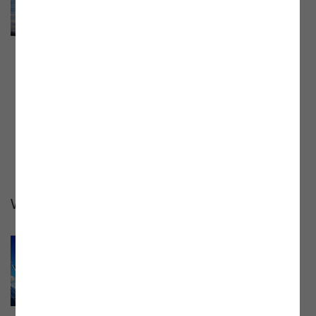
2023“
Webinar mit Mag. Norbert Fürst,
Abteilungsleiter Tarife, und Mag. Karin
Emberger, Stv. Abteilungsleiterin Tarife,
vom 17.01.2023. Aufzeichnung und
Präsentationsunterlage jetzt online.
Webinare 2022
Webinar „Der neue EAG-
Monitoringbericht der E-Control“
Webinar mit Dr. Harald Proidl, Leiter der
Abteilung Ökoenergie und