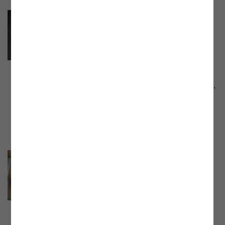
77. Webinar der E-Control
„Energiemärkte in Aufruhr - ein
Rück- und Ausblick unserer
Schlichtungsstelle”
Webinar mit Eva Lacher, Schlichterin und
Leiterin der Beratungsstelle der E-Control,
vom 27.09.2023. Aufzeichnung und
Präsentationsunterlage jetzt online!
76. Webinar der E-Control
„Erneuerbare Gase – lessons
learned und next steps”
Webinar mit Dr. Harald Proidl, Leiter der
Abteilung Ökoenergie und