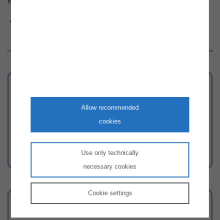
Weitere Statistiken zu Strom und Gas finden Sie
hier
.
Nach oben
Tarifkalkulator
Berechnen Sie Ihr günstigstes Strom-
Allow recommended
und Gasangebot
cookies
Use only technically
necessary cookies
Cookie
settings
Energie-Hotline