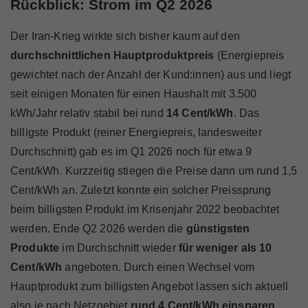
Rückblick: Strom im Q2 2026
Marktteilnehmer
Der Iran-Krieg wirkte sich bisher kaum auf den
durchschnittlichen Hauptproduktpreis
(Energiepreis
gewichtet nach der Anzahl der Kund:innen) aus und liegt
Über Uns
seit einigen Monaten für einen Haushalt mit 3.500
kWh/Jahr relativ stabil bei rund
14 Cent/kWh
. Das
billigste Produkt (reiner Energiepreis, landesweiter
Durchschnitt) gab es im Q1 2026 noch für etwa 9
Cent/kWh. Kurzzeitig stiegen die Preise dann um rund 1,5
Cent/kWh an. Zuletzt konnte ein solcher Preissprung
beim billigsten Produkt im Krisenjahr 2022 beobachtet
werden. Ende Q2 2026 werden die
günstigsten
Produkte
im Durchschnitt wieder
für weniger als 10
Cent/kWh
angeboten. Durch einen Wechsel vom
Hauptprodukt zum billigsten Angebot lassen sich aktuell
also je nach Netzgebiet
rund 4 Cent/kWh einsparen
.