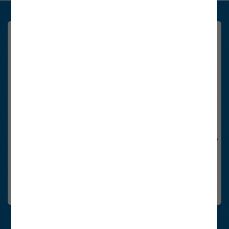
Marktteilnehmer Newsletter
Registrieren Sie sich hier schnell und einfach. Sie erhalten sechsmal
im Jahr die wichtigsten Neuigkeiten rund um das Thema Energie in
Österreich.
Email-Adresse
Anti-Roboter-Verifizierung
Hier klicken
Friendly
Captcha ⇗
Ja, Newsletter abonnieren.
Die
Datenschutzhinweise
habe ich gelesen.
FriendlyCaptcha Checkbox (keine Interaktion)
anmelden