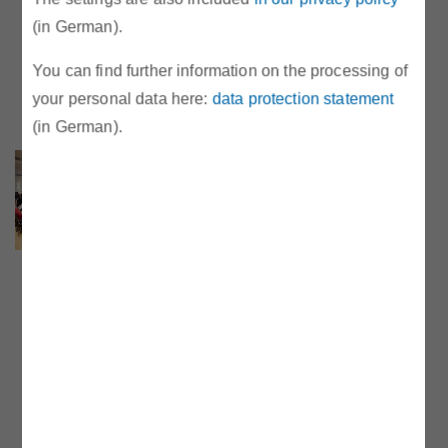
Fachtagung am Dienstag, 9. April 2019 in
(in German).
Wien. Präsentationen, Bilder und
You can find further information on the processing of
Livestreamaufzeichnung jetzt online!
your personal data here:
data protection statement
(in German).
Informationen aus dem
Gasbereich
Neues Bilanzierungsmodell Gas und
Neuerlassung der Gas-Marktmodell-
Verordnung 2020. Aufzeichnung des
Livestreams in Englisch vom 9.10.2019
und alle Präsentationen jetzt online.