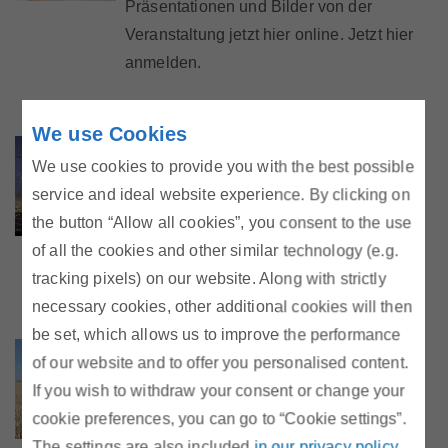
Präsentationen und Bilder von der
Marktteilnehmer
Veranstaltung jetzt hier online. Jetzt hier
anmelden.
Über Uns
We use Cookies
Änderungen im Strommarkt und
We use cookies to provide you with the best possible
deren Auswirkungen
service and ideal website experience. By clicking on
Fachtagung von Montag, 7. Oktober 2019
the button “Allow all cookies”, you consent to the use
in Wien. Vorträge der Veranstaltung jetzt
of all the cookies and other similar technology (e.g.
hier online.
tracking pixels) on our website. Along with strictly
necessary cookies, other additional cookies will then
be set, which allows us to improve the performance
Fachtagung: Clean Energy
of our website and to offer you personalised content.
Package
If you wish to withdraw your consent or change your
"Clean Energy Package -
cookie preferences, you can go to “Cookie settings”.
richtungsweisend für die Stromzukunft?"
The settings are also included
in our privacy policy