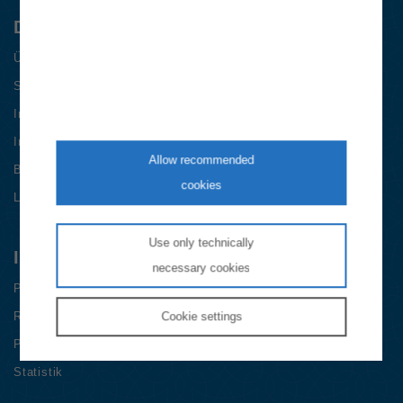
Die E-Control
Über das Unternehmen
Stellenangebote
International
Impressum & Datenschutz
Allow recommended
Barrierefreiheitserklärung
cookies
Login
Use only technically
Informationen
necessary cookies
Presse
Recht
Cookie
settings
Publikationen
Statistik