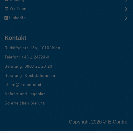
YouTube
LinkedIn
Kontakt
Rudolfsplatz 13a, 1010 Wien
Telefon:
+43 1 24724-0
Beratung:
0800 21 20 20
Beratung:
Kontaktformular
office@e-control.at
Anfahrt und Lageplan
So erreichen Sie uns
Copyright 2026 © E-Control