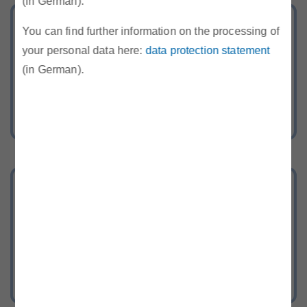
(in German).
Bereich Recht
You can find further information on the processing of
your personal data here:
data protection statement
Gesetze, Verordnungen, TOR, SOMA,
(in German).
Begutachtungsentwürfe und
behördliche Entscheidungen der E-
Control.
Remit
Neuigkeiten, relevante Dokumente,
FAQ und Hinweise zu REMIT