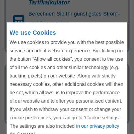
Tarifkalkulator
Berechnen Sie Ihr günstigstes Strom-
und Gasangebot
We use Cookies
We use cookies to provide you with the best possible
service and ideal website experience. By clicking on
the button “Allow all cookies”, you consent to the use
of all the cookies and other similar technology (e.g.
Energie-Hotline
tracking pixels) on our website. Along with strictly
necessary cookies, other additional cookies will then
Rufen Sie uns kostenlos an oder
be set, which allows us to improve the performance
schreiben Sie uns über unser
of our website and to offer you personalised content.
Kontaktformular
If you wish to withdraw your consent or change your
cookie preferences, you can go to “Cookie settings”.
The settings are also included
in our privacy policy