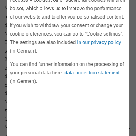
Niveau bei 65 Prozent auf knapp über 70 Prozent der
be set, which allows us to improve the performance
reinen Energiekosten gestiegen. Im Durchschnitt bieten
of our website and to offer you personalised content.
die allermeisten alternativen Lieferanten einen
If you wish to withdraw your consent or change your
Neukundenrabatt von ungefähr 40 Prozent der
cookie preferences, you can go to “Cookie settings”.
Energiekosten im ersten Belieferungsjahr. Im Gasbereich
The settings are also included
in our privacy policy
sind die Neukundenrabatte im Durschnitt zwischen Juli
(in German).
2019 und April 2020 kontinuierlich gestiegen und
You can find further information on the processing of
erhöhten sich von 25 auf 48 Prozent. Deshalb sind auch
your personal data here:
data protection statement
die Ersparnisse im ersten Quartal 2020 beim
(in German).
Stromlieferantenwechsel wieder gestiegen und betragen
derzeit zwischen 154 und 251 Euro/Jahr inklusive
Neukundenrabatte bzw. ohne Neukundenrabatte
zwischen 54 und 151 Euro/Jahr. Beim
Gaslieferantenwechsel betragen sie inklusive
Neukundenrabatte zwischen 363 und 653 Euro/Jahr bzw.
ohne Neukundenrabatte zwischen 173 und 322