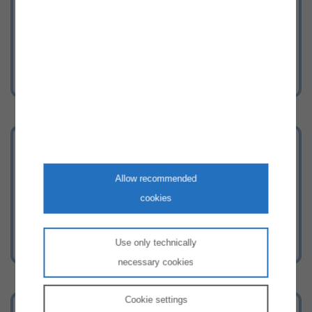
Werden Sie Teil unseres Teams!
Herkunftsnachweisdatenbank
Hier gelangen Sie zur
Allow recommended
Herkunftsnachweisdatenbank
cookies
Use only technically
necessary cookies
Cookie
settings