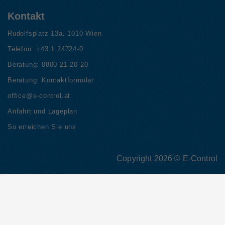
Kontakt
Rudolfsplatz 13a, 1010 Wien
Telefon:
+43 1 24724-0
Beratung:
0800 21 20 20
Beratung:
Kontaktformular
office@e-control.at
Anfahrt und Lageplan
So erreichen Sie uns
Copyright 2026 © E-Control