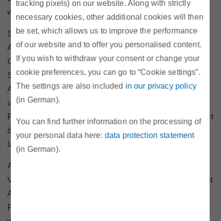
tracking pixels) on our website. Along with strictly
wurde, zeigen unsere aktuellen Analysedaten.
necessary cookies, other additional cookies will then
be set, which allows us to improve the performance
So suchen die Nutzer beispielsweise bei 47% aller
of our website and to offer you personalised content.
Abfragen gezielt nach Angeboten, die eine
If you wish to withdraw your consent or change your
Gesamtrechnung für Energie und Netz anbieten durch
cookie preferences, you can go to “Cookie settings”.
Setzen des entsprechenden Filters. Bei 31% der
The settings are also included
in our privacy policy
Abfragen wird per Filter explizit nach Ökostrom gesucht
(in German).
und in bereits 24% der Fälle wird der neu eingeführte
Filter „Strom aus Österreich“ gesetzt, um nur Angebote mit
You can find further information on the processing of
österreichischen Stromherkunftszertifikaten anzeigen zu
your personal data here:
data protection statement
lassen.
(in German).
Auch die verschiedenen Preismodelle werden von den
Verbrauchern zur Differenzierung erkannt und genutzt. Mit
Abstand am beliebtesten ist hier die Vorauswahl nach
Produkten mit Preisgarantie. Bei 41% der Stromabfragen