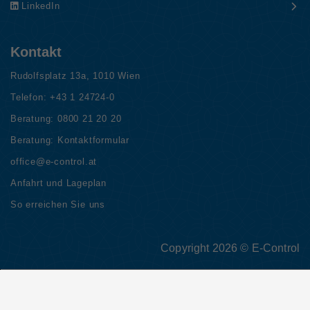
LinkedIn
Kontakt
Rudolfsplatz 13a, 1010 Wien
Telefon:
+43 1 24724-0
Beratung:
0800 21 20 20
Beratung:
Kontaktformular
office@e-control.at
Anfahrt und Lageplan
So erreichen Sie uns
Copyright 2026 © E-Control