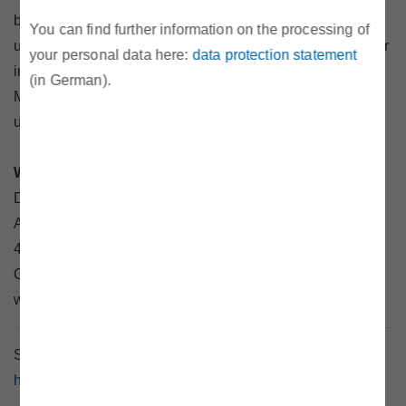
bzw. 37,1% weniger Gas aus den Speichern entnommen
You can find further information on the processing of
und mit rund 6,32 TWh um 1,27 TWh oder 16,8% weniger
your personal data here:
data protection statement
in diese eingespeichert. Somit lag der Speicherinhalt am
(in German).
Monatsende mit 39 TWh um etwa 8,6 TWh oder 18%
unter dem Stand des Vorjahres.
Weniger Gasimporte und -exporte
Die physikalischen Importe aus dem benachbarten
Ausland lagen im Berichtsmonat mit rund 14 TWh um
4,1% unter dem Vergleichswert des Vorjahres.
Gleichzeitig wurde mit rund 4,3 TWh um 18,3% auch
weniger Gas exportiert als im April 2025.
Surftipp:
https://www.e-control.at/statistik