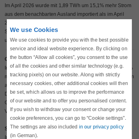
Im April 2026 wurde mit 1,89 TWh um 15,1% mehr Strom
aus dem benachbarten Ausland importiert als im April
2025. Demgegenüber lagen die physikalischen
We use Cookies
Stromexporte mit 1,75 TWh im selben Zeitraum um 7,7%
We use cookies to provide you with the best possible
unter dem Vorjahreswert.
service and ideal website experience. By clicking on
the button “Allow all cookies”, you consent to the use
Gasverbrauch im April gestiegen
of all the cookies and other similar technology (e.g.
Im April 2026 wurde mit 5,95 TWh um 0,3 TWh oder 5,4%
tracking pixels) on our website. Along with strictly
mehr Gas an die österreichischen Endkunden abgegeben
necessary cookies, other additional cookies will then
als im Vergleichsmonat des Vorjahres.
be set, which allows us to improve the performance
Die inländische Produktion (inkl. Einspeisung biogener
of our website and to offer you personalised content.
Gase) sank im Vergleich zum Berichtsmonat des
If you wish to withdraw your consent or change your
Vorjahres um 26,3% auf rund 0,33 TWh.
cookie preferences, you can go to “Cookie settings”.
The settings are also included
in our privacy policy
Speicherstand unter dem Vorjahreswert
(in German).
Im April 2026 wurde mit rund 2,25 TWh um 1,33 TWh