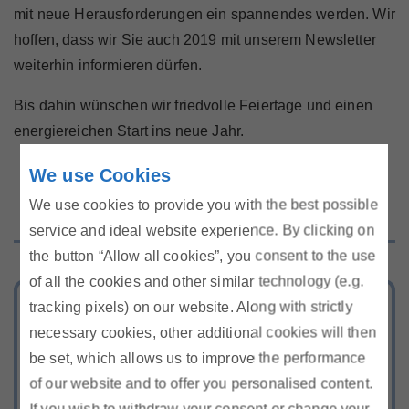
mit neue Herausforderungen ein spannendes werden. Wir
hoffen, dass wir Sie auch 2019 mit unserem Newsletter
weiterhin informieren dürfen.
Bis dahin wünschen wir friedvolle Feiertage und einen
energiereichen Start ins neue Jahr.
We use Cookies
We use cookies to provide you with the best possible
service and ideal website experience. By clicking on
the button “Allow all cookies”, you consent to the use
of all the cookies and other similar technology (e.g.
tracking pixels) on our website. Along with strictly
Tarifkalkulator
necessary cookies, other additional cookies will then
Berechnen Sie Ihr günstigstes Strom-
be set, which allows us to improve the performance
und Gasangebot
of our website and to offer you personalised content.