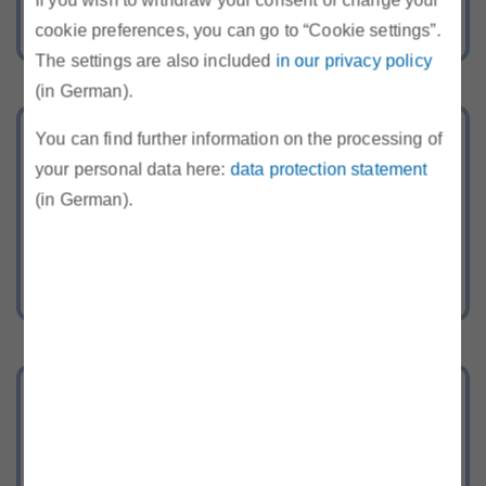
If you wish to withdraw your consent or change your
cookie preferences, you can go to “Cookie settings”.
The settings are also included
in our privacy policy
(in German).
Energie-Hotline
You can find further information on the processing of
your personal data here:
data protection statement
Rufen Sie uns kostenlos an oder
(in German).
schreiben Sie uns über unser
Kontaktformular
Bereich Recht
Gesetze, Verordnungen, TOR, SOMA,
Begutachtungsentwürfe und