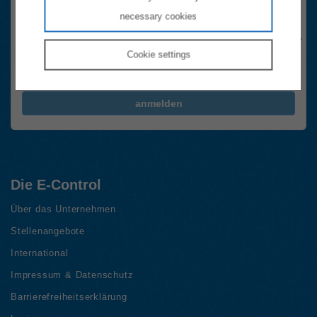
Anti-Roboter-Verifizierung
necessary cookies
Hier klicken
Friendly
Captcha ⇗
Cookie
settings
Ja, Newsletter abonnieren.
Die
Datenschutzhinweise
habe ich gelesen.
FriendlyCaptcha Checkbox (keine Interaktion)
anmelden
Die E-Control
Über das Unternehmen
Stellenangebote
International
Impressum & Datenschutz
Barrierefreiheitserklärung