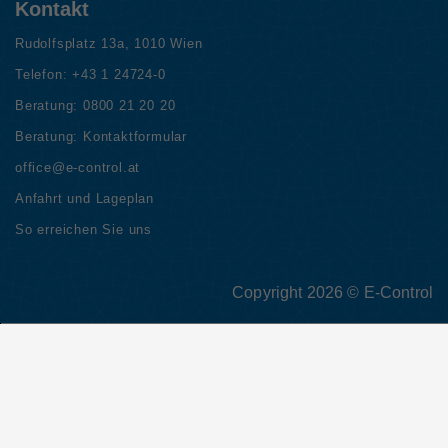
Kontakt
Rudolfsplatz 13a, 1010 Wien
Telefon:
+43 1 24724-0
Beratung:
0800 21 20 20
Beratung:
Kontaktformular
office@e-control.at
Anfahrt und Lageplan
So erreichen Sie uns
Copyright 2026 © E-Control